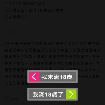
ISBN
9789864869305
分級
限制級，未滿 18 歲請勿購買
語言
繁體中文
簡介
(全一冊)爸爸的結婚對象竟然是男人！突然多出來的繼
弟還是每天性騷擾自己的變態高中生！從剛認識開始就
是電車上的色狼，可是在弟弟每天積極的攻勢下，哥哥
也逐漸屈服…？現實中絕對不可能發生的家庭關係，本
篇結束後還有爸爸們的故事，並且收錄只有在單行本才
有的短篇後日談。日本電子書籍下載販售數超過150萬
的超人氣漫畫。
目錄