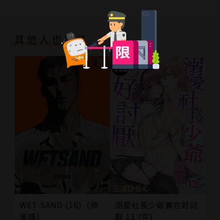
其他人也買了
溺愛社長少爺實在好討
WET SAND (16)（條
厭 13 (完)
漫版）