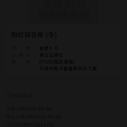
粉紅與豆柴 (全)
作 者
倉橋トモ
出 版 社
東立出版社
格 式
EPUB(固定版面)
不提供電子書檔案另存下載
出版資訊
出版日期
0000-00-00
線上出版日期
2021-03-20
ISBN
9789572634790