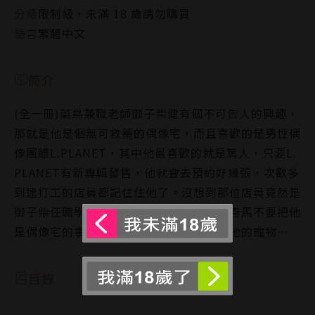
分級
限制級，未滿 18 歲請勿購買
語言
繁體中文
簡介
(全一冊)菜鳥兼職老師御子柴健有個不可告人的興趣，
那就是他是個無可救藥的偶像宅，而且喜歡的是男性偶
像團體L.PLANET，其中他最喜歡的就是篤人，只要L.
PLANET有新專輯發售，他就會去預約好幾張，次數多
到連打工的店員都記住住他了。沒想到那位店員竟然是
御子柴任職學校裡的學生黑川春馬，健求春馬不要把他
是偶像宅的事說出去，春馬則提出要健當他的寵物…
目錄