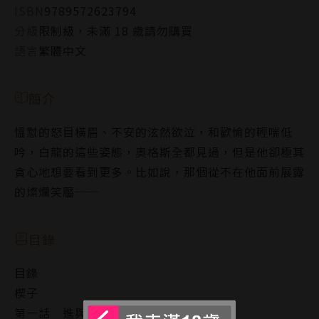
ISBN
9789572623794
分級
限制級，未滿 18 歲請勿購買
語言
繁體中文
簡介
慍懟的怒目橫眉、不安的泫然欲泣，和歡愉的輕喘低
吟，白龍的這些姿態，奧格斯全都見過，但是他卻極其
貪心地想要看到更多。比如說，那個從不在他面前展露
的燦爛笑靨──
目錄
目錄
楔子
第一話 進與退的權利