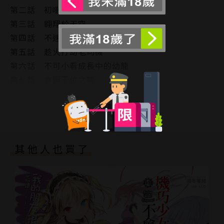
第二話 初嚐禁果
第三話 翱翔於天空
第四話 不速之客
第五話 趁火打劫老司機
第六話 不可小看成長中的幼龍
第七話 貪圖王位之龍
第八話 龍心叵測
第九話 數量多不代表有利
閱讀更多
第十話 當局者迷
後記
其他人也買了
版權頁