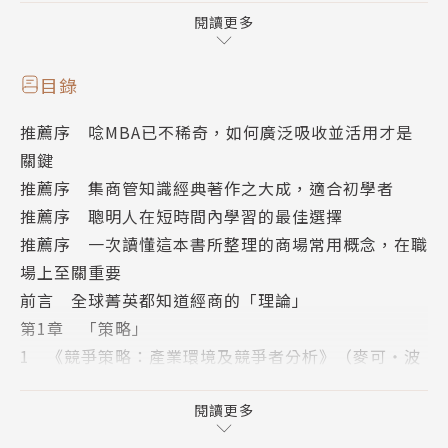
本書所整理的商場常用概念，在職場上至關重要！」
閱讀更多
（摘自推薦序四）
目錄
全書共6大章節「策略」、「顧客」、「創新」、「行
推薦序 唸MBA已不稀奇，如何廣泛吸收並活用才是
銷」、「領導」、「育才」，
關鍵
收錄商業經典如《影響力》、《從0到1》、《競爭策
推薦序 集商管知識經典著作之大成，適合初學者
略》等書，
推薦序 聰明人在短時間內學習的最佳選擇
快速理解商場常用概念如「競爭策略」、「創新困
推薦序 一次讀懂這本書所整理的商場常用概念，在職
局」、「藍海策略」、「精益創業」、「青色組織」
場上至關重要
等，立刻比別人高了一個檔次。
前言 全球菁英都知道經商的「理論」
第1章 「策略」
第1章 策略：
1 《競爭策略：產業環境及競爭者分析》（麥可‧波
特）——競爭對手不是只有同行
隨著時代變化，策略方法也必須進化。但是，卻沒有1
2 《競爭論》（麥可‧波特）——先決定要「放棄哪
閱讀更多
00%應對各種變化和情況的策略論。所以，我們必須
些事」
多看實例，從中取出能應用的部分和獨特發想。本章從