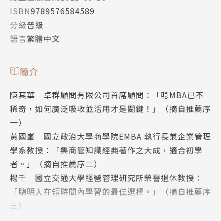
ISBN
9789576584589
分級
普級
語言
繁體中文
簡介
陳其華 卓群顧問有限公司首席顧問：「唸MBA已不
稀奇，如何廣泛吸收並活用才是關鍵！」（摘自推薦序
一）
黃國峯 國立政治大學商學院EMBA 執行長兼企業管理
學系教授：「集商管知識經典著作之大成，適合初學
者。」（摘自推薦序二）
楊千 國立交通大學經營管理研究所榮譽退休教授：
「聰明人在短時間內學習的最佳選擇。」（摘自推薦序
三）
劉恭甫 創新管理實戰研究中心執行長：「一次讀懂這