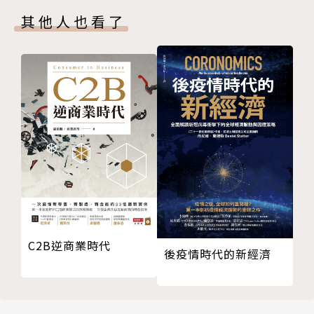
——創造出知識的人是中間管理職
其他人也看了
第2章 「顧客」
第4章 行銷：
11 《顧客忠誠度效力》（暫譯）The Loyalty Effec
市場規模與定位因人和企業而異，如果只關注在市場大
t（弗雷德里克‧瑞克赫爾德）——確保舊客戶勝過開
小太過狹隘，所以本書收錄製程（Product）、行銷
發新客戶
（Promotion）、價格（Price）和管道（Place）合
12 《終極問題2.0》（暫譯）The Ultimate Questi
稱4P的內容，品牌戰略也會一併討論，共5本。
on 2.0（弗雷德里克‧瑞克赫爾德）——唯一該問顧客
的問題
第5章 領導：
13 《跨越鴻溝》（傑佛瑞‧墨爾） ——顧客不購買
介紹組織和領導的本質，本章除了經典的領導論之外，
新商品的真正原因
還會介紹近年的領導管理名著，共11本。
14 《創新的兩難》（克雷頓‧克里斯汀生）——為
什麼會輸給「這種玩具」？
第6章 育才：
C2B逆商業時代
15 《創新者的解答》（克雷頓‧克里斯汀生） ——
有了人，才會有商業行為和模式，回歸對人的探索和本
後疫情時代的新經濟
瞄準「無消費者」
質的了解，是不可或缺的一步。本章囊括動機理論、行
16 《創新的用途理論》（克雷頓‧克里斯汀生）
為經濟學、心理學等面向的研究，共8本。
——創新有成功模式