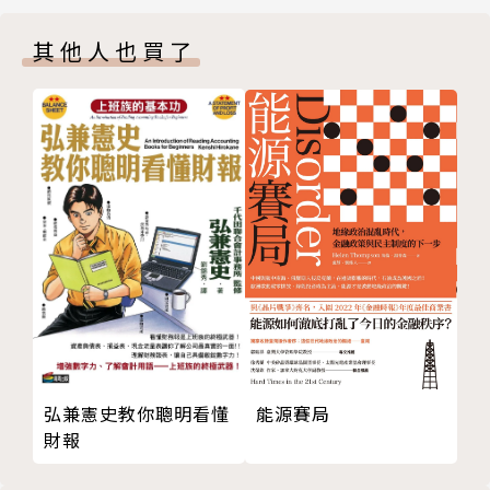
3 《明茲伯格策略管理》（享利‧明茲伯格） ——
1981年出版的《競爭策略》為首，為各位讀者介紹必
其他人也買了
「有計畫的戰略」和「創新」會孕育出強大的戰略
讀的10本策略名著。
4 《瞬時競爭策略：快經濟時代的新常態》（莉塔‧
岡瑟‧麥奎斯）——變化正是機會
第2章 顧客：
5 《好策略‧壞策略》（魯梅特） ——為什麼會產生
「壞策略」呢？
顧客是商業行為中最重要的資產。但是，顧客的種類和
6 《競合策略：商業運作的真實力量》（亞當‧布蘭
來源百百種，對各企業、各職種來說，必須看清楚誰才
登伯格） ——不只有贏過對手才是才能
是你真正的顧客，而他們又會花錢買怎樣的商品、服
7 《競爭大未來》（蓋瑞‧哈默爾、C.K.普哈拉）
務，一切都要從解構你的顧客模樣開始。而商場上的創
——開創未來是我們真正的優勢
新也與顧客息息相關，本章藉6本名著，介紹顧客的行
8 《策略管理與競爭優勢》（傑‧巴尼） ——企業的
為和樣貌。
優勢在於經營資源
9 《動態能力策略》（暫譯）Dynamic Capabilities
第3章 創新：
能源賽局
弘兼憲史教你聰明看懂
and Strategic Management（大衛‧提斯） ——
社內創業和新創的方法論影響著企業的規模和永續，何
財報
「全新的優勢」不需要無中生有
謂不被時代淘汰的創業、創新，就從這10本名著開始
10 《知識創造企業》（野中郁次郎、竹內弘高）
理解。