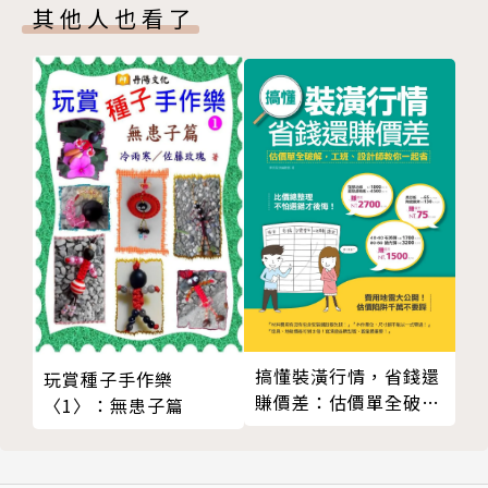
怕抓、好清理，打造人
其他人也看了
**作者簡介
和貓都好住的空間規劃
術
天乙上人
畢生鑽研斗數系統，潛心著作、教學四十年，十年前開
始研發以「圖像符號」代替星座名稱，並以古代宮廷的
人物，為古老的紫微斗數賦予全新生命力。
「東方星理學」的詮釋現代化，是為了讓年輕世代易於
接受、吸收，並以此克服這門學問無法跨越語言翻譯的
障礙，最大的期望，便是能藉此將東方星理學弘揚國
際，為傳統文化盡一份棉薄之力。
搞懂裝潢行情，省錢還
玩賞種子手作樂
經歷：
賺價差：估價單全破
〈1〉：無患子篇
‧社團法人中華民國占驗紫微學會—創會理事長
解，工班、設計師教你
‧占驗法門第五十四代掌門人
一起省
‧復華易學研究院院長