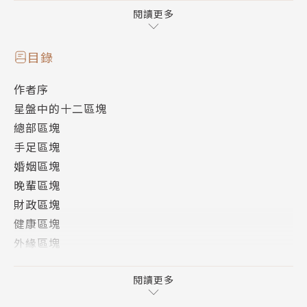
不只是為了避險，更為了能在順風時借力、逆風時沉
閱讀更多
潛，
讓你不管處在人生哪一個階段，都能找到明朗的前進方
目錄
向。
作者序
星盤中的十二區塊
東方星理學是一門古老的智慧，
總部區塊
由華人界最權威的紫微斗數泰斗——天乙上人，將紫微
手足區塊
斗數以全新面貌呈現，
婚姻區塊
以圖像符號取代專有名詞，突破翻譯盲點，
晚輩區塊
並結合星座學與心理學，以及大數據統計學，
財政區塊
讓有心學習者能無障礙進入東方星理學的世界，
健康區塊
一同探索人生藍圖，掌握生命每一個關鍵的轉捩點。
外緣區塊
朋友區塊
*
行政區塊
閱讀更多
《東方占星學：單星篇》介紹了40顆星座的人格特
房產區塊
質、心態屬性和性格優缺點，