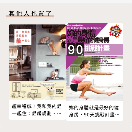
欲望區塊
在《東方占星學2：區塊篇》中，進一步說明星盤中十
其他人也買了
基因區塊
二區塊的作用和影響，
作者啟事
不僅可以更了解自己的天賦傾向、優勢弱勢，
更可對應自己與他人的互動方式，以及推斷自己未來的
發展方向。
可說是一套人生曲線說明書，讓你更了解自己與他人，
預知時間適時衝刺與低伏，掌握人生轉折的關鍵時刻。
※內容特色※
以圖像和宮廷人物及直白用語取代專有名詞，讓每一顆
星和宮位都有全新的面貌，並以淺顯的說明和各式圖
表，
讓原來的古老學問變成一套立體的「人生曲線說明
超幸福感！我和我的貓
妳的身體就是最好的健
一起住：貓房規劃、動
書」，入門者、研究者、甚至企業人資都能很快的掌握
身房．90天挑戰計畫
線設計全公開，教你選
（附贈自我挑戰成功日
重點。
對材質做好設計， 不
誌）