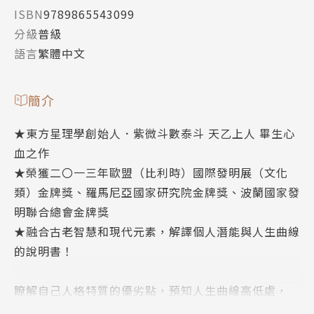
ISBN
9789865543099
分級
普級
語言
繁體中文
簡介
★東方星理學創始人．紫微斗數泰斗 天乙上人 畢生心
血之作
★榮獲二〇一三年歐盟（比利時）國際發明展（文化
類）金牌獎、羅馬尼亞國家研究院金牌獎、波蘭國家發
明聯合總會金牌獎
★融合古老智慧和現代元素，解譯個人潛能與人生曲線
的說明書！
瞭解自己人格特質的優劣點，預知人生曲線高低處，
為的不是少出力，而是能夠施巧力，