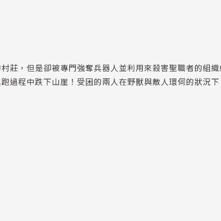
的村莊，但是卻被專門強奪兵器人並利用來殺害聖職者的組織
逃跑過程中跌下山崖！受困的兩人在野獸與敵人環伺的狀況下