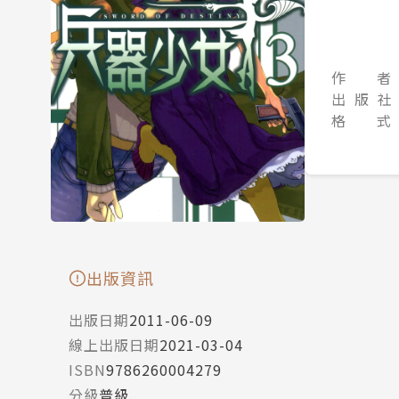
作 者
出 版 社
格 式
出版資訊
出版日期
2011-06-09
線上出版日期
2021-03-04
ISBN
9786260004279
分級
普級