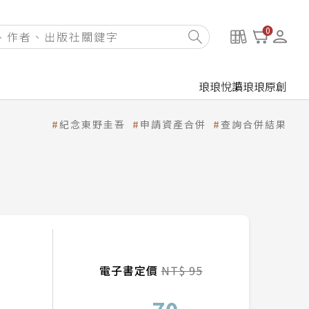
0
琅琅悅讀
琅琅原創
紀念東野圭吾
申請資產合併
查詢合併結果
電子書定價
NT$ 95