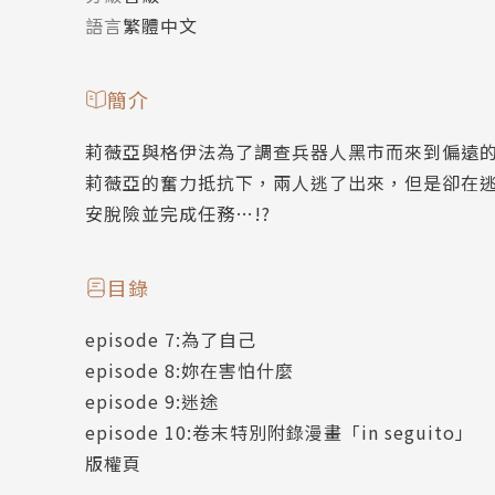
語言
繁體中文
簡介
莉薇亞與格伊法為了調查兵器人黑市而來到偏遠
莉薇亞的奮力抵抗下，兩人逃了出來，但是卻在
安脫險並完成任務…!?
目錄
episode 7:為了自己
episode 8:妳在害怕什麼
episode 9:迷途
episode 10:卷末特別附錄漫畫「in seguito」
版權頁