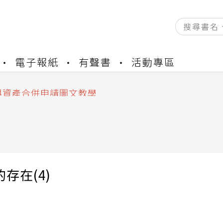
資產合併結果查詢
電子報紙
有聲書
活動專區
書櫃開通申請
與資產合併申請圖文教學
資產合併結果查詢
書櫃開通申請
 的存在(4)