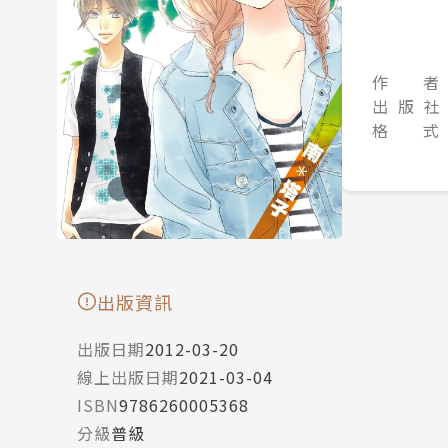
作 者
出 版 社
格 式
出版資訊
出版日期
2012-03-20
線上出版日期
2021-03-04
ISBN
9786260005368
分級
普級