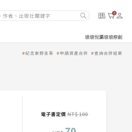
0
琅琅悅讀
琅琅原創
紀念東野圭吾
申請資產合併
查詢合併結果
電子書定價
NT$ 100
70