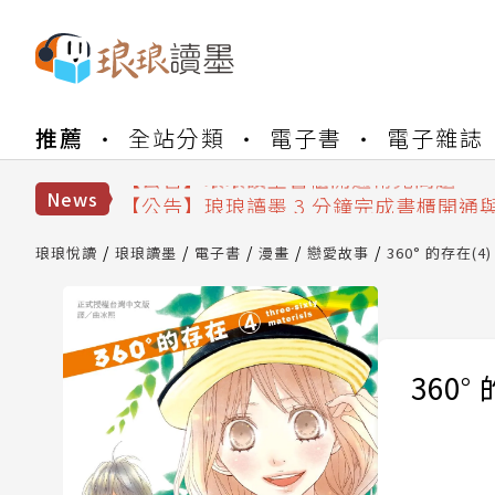
【公告】琅琅書店服務升級重要說明及
推薦
全站分類
電子書
電子雜誌
【公告】琅琅讀墨數位閱讀資產合併與
【公告】琅琅讀墨書櫃開通常見問題
【公告】琅琅讀墨 3 分鐘完成書櫃開通
News
【公告】琅琅書店服務升級重要說明及
【公告】琅琅讀墨數位閱讀資產合併與
琅琅悅讀
琅琅讀墨
電子書
漫畫
戀愛故事
360° 的存在(4)
360°