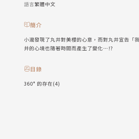
語言
繁體中文
簡介
小瀧發現了丸井對美櫻的心意，而對丸井宣告「我
井的心境也隨著時間而產生了變化…!?
目錄
360° 的存在(4)