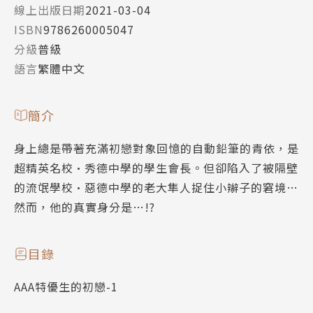
線上出版日期
2021-03-04
ISBN
9786260005047
分級
普級
語言
繁體中文
簡介
身上總是帶著充滿初戀對象回憶的自動鉛筆的青依，是
超精英名校•秀德中學的學生會長。但卻陷入了被隔壁
的流氓學校•惡德中學的老大隼人捉住小辮子的窘境…
然而，他的真實身分是…!?
目錄
AAA特優生的初戀-1