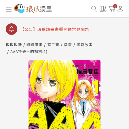
【公告】因 Readmoo 讀墨系統維護中，本站同步暫
0
停部分閱讀服務
【公告】琅琅讀墨數位閱讀資產合併與書櫃開通申請
【公告】琅琅讀墨書櫃開通常見問題
【公告】琅琅讀墨 3 分鐘完成書櫃開通與資產合併申
請圖文教學
琅琅悅讀
琅琅讀墨
電子書
漫畫
戀愛故事
【公告】琅琅書店服務升級重要說明及資產合併結果
AAA特優生的初戀(1)
查詢
【公告】因 Readmoo 讀墨系統維護中，本站同步暫
停部分閱讀服務