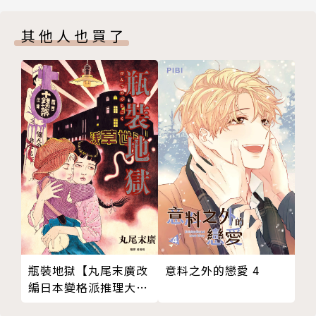
其他人也買了
瓶裝地獄【丸尾末廣改
意料之外的戀愛 4
編日本變格派推理大師
夢野久作幻想奇作】