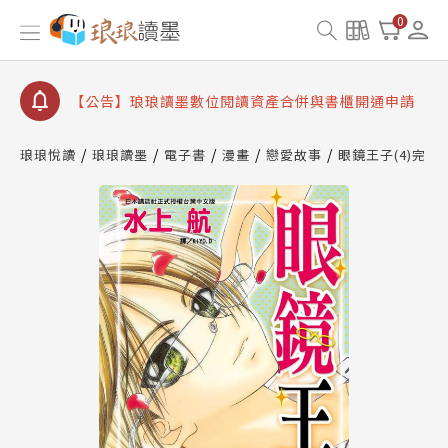
【公告】琅琅書店服務升級重要說明及資產合併結果
查詢
0
【公告】因 Readmoo 讀墨系統維護中，本站同步暫
停部分閱讀服務
【公告】琅琅讀墨數位閱讀資產合併與書櫃開通申請
【公告】琅琅讀墨書櫃開通常見問題
琅琅悅讀
琅琅讀墨
電子書
漫畫
戀愛故事
眼鏡王子(4)完
【公告】琅琅讀墨 3 分鐘完成書櫃開通與資產合併申
請圖文教學
【公告】琅琅書店服務升級重要說明及資產合併結果
查詢
【公告】因 Readmoo 讀墨系統維護中，本站同步暫
停部分閱讀服務