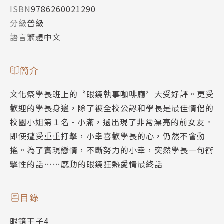
ISBN
9786260021290
分級
普級
語言
繁體中文
簡介
文化祭學長班上的〝眼鏡執事咖啡廳〞大受好評。更受
歡迎的學長身邊，除了被全校公認和學長是最佳情侶的
校園小姐第１名•小滿，還出現了非常漂亮的前女友。
即使遭受重重打擊，小幸喜歡學長的心，仍然不會動
搖。為了實現戀情，不斷努力的小幸，突然學長一句衝
擊性的話……感動的眼鏡狂熱愛情最終話
目錄
眼鏡王子4