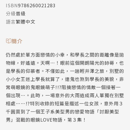
ISBN
9786260021283
分級
普級
語言
繁體中文
簡介
仍然處於單方面戀情的小幸，和學長之間的距離像是拋
物線，好遙遠。天啊…！眼前這個開朗陽光的帥哥，也
是學長的仰慕者。不僅如此，一趟輕井澤之旅，別墅的
小小女王迷上學長就算了，連鬼也煞到學長的美貌，非
常萌眼鏡的鬼眼鏡萌子!!?阻撓戀情的情敵一個接著一
個出現…。此時，一場意外的大雨造成兩人單獨在別墅
相處……!?特別收錄的短篇是描述一位女孩，意外用３
千圓買到了一個王子系美型男的戀愛物語「討厭美型
男」混戰的眼鏡LOVE物語，第３集！