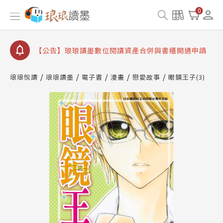
【公告】因 Readmoo 讀墨系統維護中，本站同步暫
0
停部分閱讀服務
【公告】琅琅讀墨數位閱讀資產合併與書櫃開通申請
【公告】琅琅讀墨書櫃開通常見問題
【公告】琅琅讀墨 3 分鐘完成書櫃開通與資產合併申
請圖文教學
琅琅悅讀
琅琅讀墨
電子書
漫畫
戀愛故事
眼鏡王子(3)
【公告】琅琅書店服務升級重要說明及資產合併結果
查詢
【公告】因 Readmoo 讀墨系統維護中，本站同步暫
停部分閱讀服務