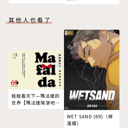
其他人也看了
娃娃看天下—瑪法達的
世界【瑪法達降落地球
60週年紀念版．珍藏合
集】
WET SAND (69)（條
漫版）