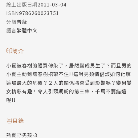
線上出版日期
2021-03-04
ISBN
9786260023751
分級
普級
語言
繁體中文
簡介
小夏被春樹的體質傳染了，居然變成男生了？而且男的
小夏主動到讓春樹招架不住!!這對另類情侶該如何化解
這場最大的危機？２人的關係將會受到影響嗎？變男變
女精彩有趣！令人引頸期盼的第三集，千萬不要錯過
喔!!
目錄
熱夏野男孩-3