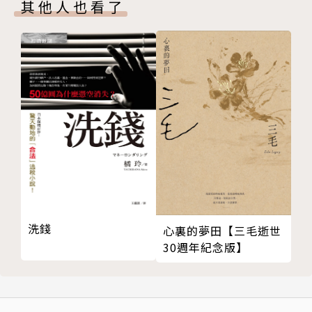
其他人也看了
解熱保健酸柑茶頭份
觀光茶街仙山茶獅潭
3. 台灣北部特色茶園
頂級高山茶之鄉梨山
迷霧裊繞杉林溪茶竹山
名揚四海凍頂茶鹿谷
全台最大茶區名間
巍巍玉山茶飄香信義
日月潭畔紅茶香魚池
多雨多霧雲頂茶林內
4. 台灣南部特色茶園
洗錢
心裏的夢田【三毛逝世
阿里山茶阿里山、竹崎、番路
30週年紀念版】
36灣找茶趣梅山
落山風吹拂港口茶滿州
5. 台灣東部特色茶園
蘭陽溪畔玉蘭茶大同