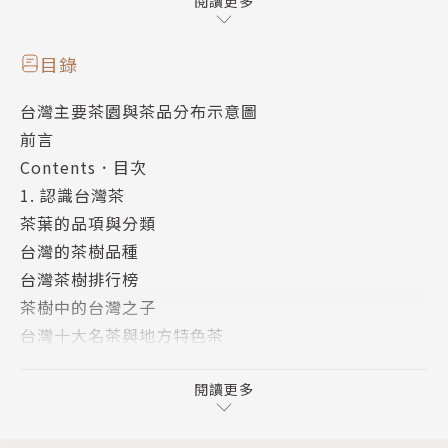
本書是兩岸媒體普遍譽為「茶葉達人」的詩人藝術家吳
閱讀更多
德亮，繼《台北找茶》、《風起雲湧普洱茶》、《台灣
找茶》、《珍珠奶茶完全攻略》、《普洱找茶》、《客
目錄
鄉找茶》、《普洱藏茶》、《兩岸烏龍名茶》等一系列
台灣主要茶園與茶品分布示意圖
廣受愛茶朋友們喜愛的暢銷大書後，2011年再接再
前言
厲，耗時兩年、多次勤走全台茶鄉與特色茶館，用詩人
Contents．目次
的心、畫家的眼、作家的筆，以優美的文字與精彩照片
1. 認識台灣茶
所呈現的年度最新鉅作，讓您一看就通台灣茶，熟讀本
茶葉的品項與分類
書，您也可以成為輕鬆認識台灣茶、快樂找茶喫茶的茶
台灣的茶樹品種
葉達人。
台灣茶樹排行榜
茶樹中的台灣之子
台灣十大名茶與地方特色茶
茶葉沖泡與茶器選擇
追求健康、自然、養生
閱讀更多
有機茶的崛起
茶品檢測與認證