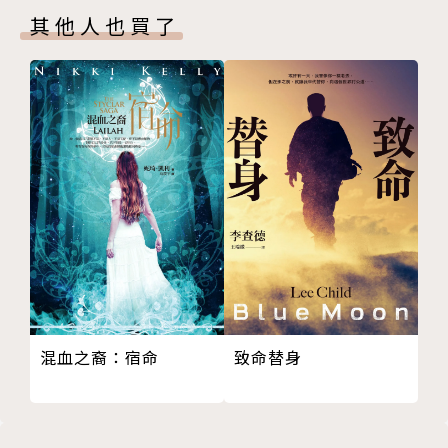
其他人也買了
保健茶品異軍突起
台灣特色茶區分布一覽表
2. 台灣北部特色茶園
熟火喉韻正欉鐵觀音木柵
清香獨具包種茶南港
台灣龍井與碧螺春三峽
清秀婉約文山包種茶坪林
山清水秀茶之鄉石碇
硬枝紅心鐵觀音石門
百年茶廠龍泉茶龍潭
孕育台灣好茶楊梅
水蜜桃與茶香共舞拉拉山
混血之裔：宿命
致命替身
老街風華長安茶湖口
東方美人的故鄉北埔、峨眉
外銷紅茶的輝煌關西
永遠的老田寮茶頭屋