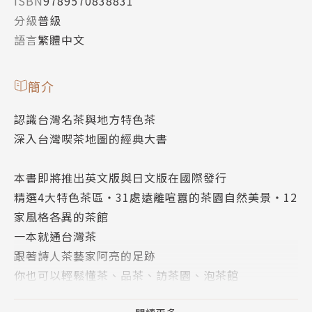
ISBN
9789570838831
分級
普級
語言
繁體中文
簡介
認識台灣名茶與地方特色茶
深入台灣喫茶地圖的經典大書
本書即將推出英文版與日文版在國際發行
精選4大特色茶區‧31處遠離喧囂的茶園自然美景‧12
家風格各異的茶館
一本就通台灣茶
跟著詩人茶藝家阿亮的足跡
你也可以輕鬆懂茶、品茶、訪茶園、泡茶館