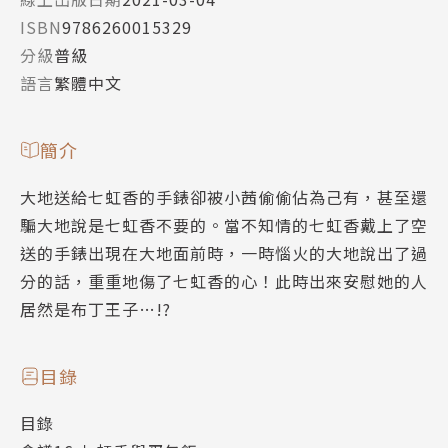
ISBN
9786260015329
分級
普級
語言
繁體中文
簡介
大地送給七虹香的手錶卻被小茜偷偷佔為己有，甚至還
騙大地說是七虹香不要的。當不知情的七虹香戴上了空
送的手錶出現在大地面前時，一時惱火的大地說出了過
分的話，重重地傷了七虹香的心！此時出來安慰她的人
居然是布丁王子…!?
目錄
目錄