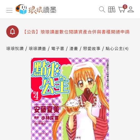
查詢
0
【公告】因 Readmoo 讀墨系統維護中，本站同步暫
停部分閱讀服務
【公告】琅琅讀墨數位閱讀資產合併與書櫃開通申請
【公告】琅琅讀墨書櫃開通常見問題
【公告】琅琅讀墨 3 分鐘完成書櫃開通與資產合併申
琅琅悅讀
琅琅讀墨
電子書
漫畫
戀愛故事
點心公主(4)
請圖文教學
【公告】琅琅書店服務升級重要說明及資產合併結果
查詢
【公告】因 Readmoo 讀墨系統維護中，本站同步暫
停部分閱讀服務