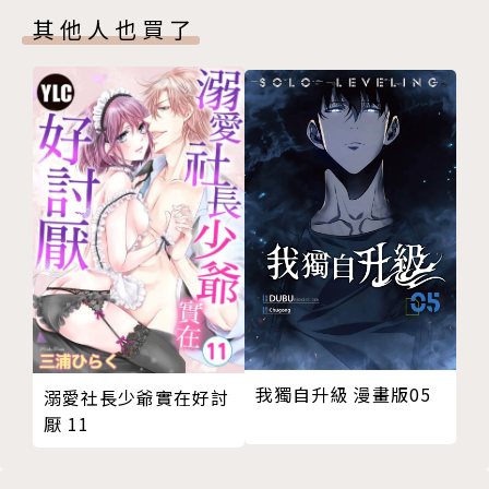
其他人也買了
我獨自升級 漫畫版05
溺愛社長少爺實在好討
厭 11