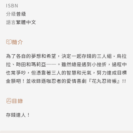
ISBN
分級
普級
語言
繁體中文
簡介
為了各自的夢想和希望，決定一起存錢的三人組•烏拉
拉、時田和瑪莉亞──。雖然總是遇到小挫折，過程中
也常爭吵，但憑靠著三人的智慧和元氣，努力達成目標
金額吧！並收錄遜咖忍者的愛情喜劇『花丸忍術帳』!!
目錄
存錢達人！