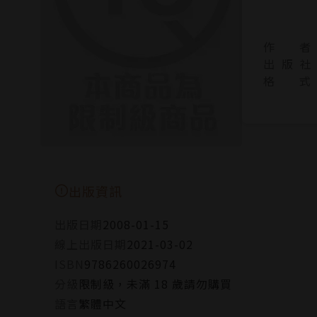
作 者
出 版 社
格 式
出版資訊
出版日期
2008-01-15
線上出版日期
2021-03-02
ISBN
9786260026974
分級
限制級，未滿 18 歲請勿購買
語言
繁體中文