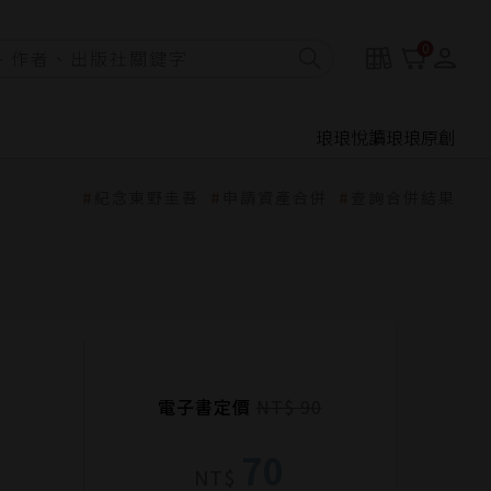
0
琅琅悅讀
琅琅原創
紀念東野圭吾
申請資產合併
查詢合併結果
電子書定價
NT$ 90
70
NT$