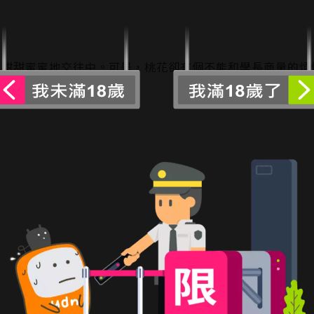
甜甜蜜蜜地交往中。可是，桃花卻有個不能和學長商量的煩惱
上最怦然心動的戀物語〜