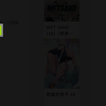
…!?而那
WET SAND
(16)（條漫
版）
甜蜜的男子 10