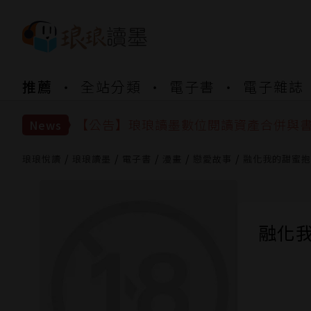
【公告】琅琅書店服務升級重要說明及
推薦
全站分類
電子書
電子雜誌
【公告】因 Readmoo 讀墨系統維護
【公告】琅琅讀墨數位閱讀資產合併與
【公告】琅琅讀墨書櫃開通常見問題
News
【公告】琅琅讀墨 3 分鐘完成書櫃開通
【公告】琅琅書店服務升級重要說明及
琅琅悅讀
琅琅讀墨
電子書
漫畫
戀愛故事
融化我的甜蜜抱
【公告】因 Readmoo 讀墨系統維護
融化