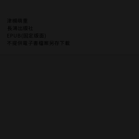
津槻萌重
長鴻出版社
EPUB(固定版面)
不提供電子書檔案另存下載