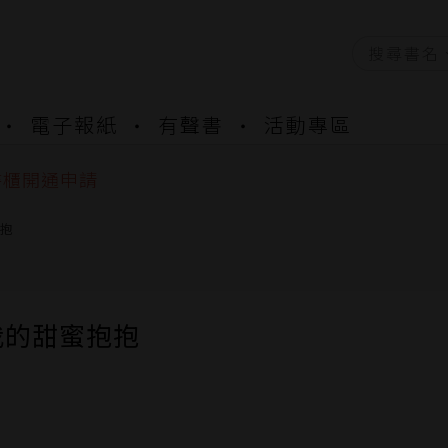
資產合併結果查詢
電子報紙
有聲書
活動專區
中，本站同步暫停部分閱讀服務
書櫃開通申請
與資產合併申請圖文教學
資產合併結果查詢
抱
中，本站同步暫停部分閱讀服務
我的甜蜜抱抱