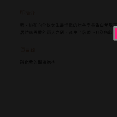
簡介
我•桃花向全校女生最憧憬的辻谷學長告白♥現正
居然讓恩愛的兩人之間，產生了裂痕…!!為您獻
目錄
融化我的甜蜜抱抱