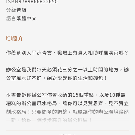
ISBN
9789866822650
分級
普級
語言
繁體中文
簡介
你羨慕別人平步青雲、職場上有貴人相助呼風喚雨嗎？
辦公室是我們毎天必須花三分之一以上時間的地方，辦
公室風水好不好，絕對影響你的生活和錢包！
本書告訴你辦公室佈置收納的15個重點、以及10種最
糟糕的辦公室風水格局，讓你可以見賢思齊、見不賢立
刻改格局！只要簡單的調整，就能讓你的辦公環境煥然
一新，給你一個步步高升的辦公區域！