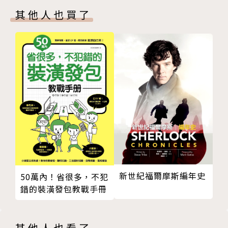
辦公桌右下方可放石頭坐鎮p.26
其他人也買了
筆筒不可少，桌墊顏色有限制p.28
單元二 8r種辦公室最糟風水格局範例
辦公室天花板管線外露p.34
辦公室形狀不規則p.37
辦公室大門前的空間狹窄並且陰暗p.40
辦公室大門前是逃生門或下樓樓梯p.43
辦公室座位太隱密p.46
座位背後是走道或廁所p.49
座位歪斜並且與眾不同p.52
座位光線不佳p.55
單元三 r依照需求，提供佈置和解決方法
老闆看我不順眼怎麼辦？p.60
新世紀福爾摩斯編年史
50萬內！省很多，不犯
總有小人扯後腿怎麼辦？p.64
錯的裝潢發包教戰手冊
同事不相挺，合不來怎麼辦？p.68
工作老出包怎麼辦？p.72
其他人也看了