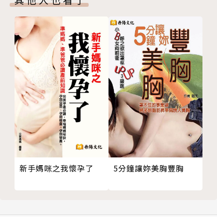
單元四 讓r工作運越來越旺的15個辦公室開運術
利用圓形桌燈，讓你思慮更清晰p.78
用薰香和精油，幫助你做出正確決策p.80
一六八聚寶盆，讓你職場一路發p.82
粗鹽改運法，讓你擺脫衰運p.84
十二生肖擺設，讓你行好運招大財p.86
六合貴人擺設，助你逢凶化吉p.88
玄武方(後方)r擺烏龜，讓你自信加倍p.90
開運五色石，補氣兼轉運p.92
「生氣方」強氣法，提升財運和健康p.94
黑曜岩鎮三煞，讓小人難靠近p.96
擺放發財樹，讓你催財有術p.98
開運文具，讓你擦亮生財工具p.100
新手媽咪之我懷孕了
5分鐘讓妳美胸豐胸
開運印章，讓你封官晉爵添好運p.102
水栽植物開運法，讓你人氣強強滾p.104
自備小電扇，藏風聚氣招好運p.106