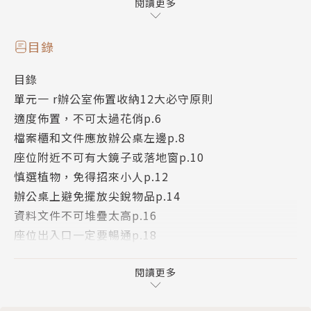
【精彩內容】
閱讀更多
◎單元1：辦公室佈置收納 15 大必守原則
◎單元2：10 種辦公室最糟風水格局或佈置範例
目錄
◎單元3：依照需求，提供佈置和解決方法
目錄
小人扯後腿／被老闆看不順眼／同事不相挺
單元一 r辦公室佈置收納12大必守原則
／工作老是出包
適度佈置，不可太過花俏p.6
◎單元4：讓工作運越來越旺的 15 個辦公室開運術
檔案櫃和文件應放辦公桌左邊p.8
座位附近不可有大鏡子或落地窗p.10
慎選植物，免得招來小人p.12
辦公桌上避免擺放尖銳物品p.14
資料文件不可堆疊太高p.16
座位出入口一定要暢通p.18
辦公室內避免擺放太多宗教物品p.20
名片要放在隨手可及的地方p.22
閱讀更多
女性物品不可放在辦公桌上p.24