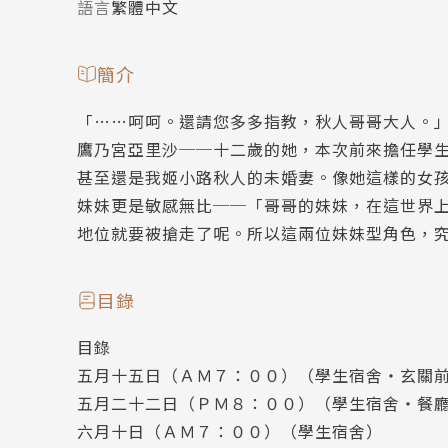
語言
繁體中文
簡介
「……呵呵。還請您多多指教，秋人哥哥大人。
鷹乃宮亞里沙──十二歲的她，本次前來擔任學
甚至還是我姬小路秋人的未婚妻。像她這樣的女
妹妹更是敏感無比──「哥哥的妹妹，在這世界
地位就要被搶走了呢。所以這兩位妹妹型角色，
目錄
目錄
五月十五日（ＡＭ７：００）（學生宿舍‧玄關
五月二十二日（ＰＭ８：００）（學生宿舍‧餐
六月十日（ＡＭ７：００）（學生宿舍）