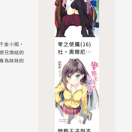
零之使魔(16)
千金小姐，
杜‧奧爾尼埃
戀兄情結的
爾的安穩
身為妹妹的
變態王子與不