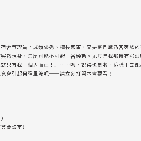
」
生宿舍管理員。成績優秀、擅長家事，又是豪門鷹乃宮家族的
孩突然現身，怎麼可能不引起一番騷動。尤其是我那擁有強烈
上就只有我一個人而已！」……嗯，說得也是啦。這樣下去她
究竟會引起何種風波呢──請立刻打開本書觀看！
前）
廳兼會議室）