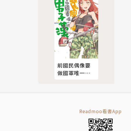
前國民偶像要
做國軍唯一的
男子漢(02)
Readmoo看書App