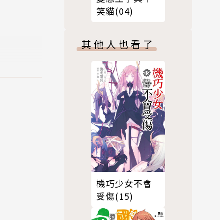
笑貓(04)
其他人也看了
機巧少女不會
受傷(15)