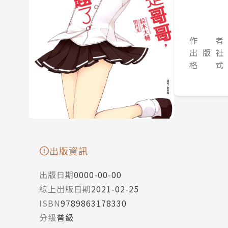
作 者
出 版 社
格 式
出版資訊
出版日期
0000-00-00
線上出版日期
2021-02-25
ISBN
9789863178330
分級
普級