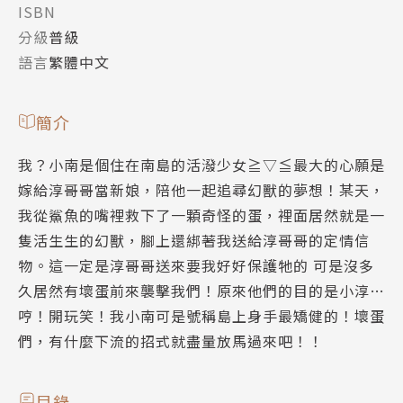
ISBN
分級
普級
語言
繁體中文
簡介
我？小南是個住在南島的活潑少女≧▽≦最大的心願是
嫁給淳哥哥當新娘，陪他一起追尋幻獸的夢想！某天，
我從鯊魚的嘴裡救下了一顆奇怪的蛋，裡面居然就是一
隻活生生的幻獸，腳上還綁著我送給淳哥哥的定情信
物。這一定是淳哥哥送來要我好好保護牠的 可是沒多
久居然有壞蛋前來襲擊我們！原來他們的目的是小淳…
哼！開玩笑！我小南可是號稱島上身手最矯健的！壞蛋
們，有什麼下流的招式就盡量放馬過來吧！！
目錄