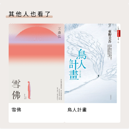
27
譯者簡介
版權頁
其他人也看了
封底
墨丸
淡江大學法文系畢，文字工作者。
雪佛
鳥人計畫