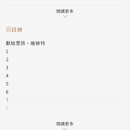
小王子遇見沒有臣民的國王、每一分鐘都得工作的點燈
人、從不出門的地理學家……
閱讀更多
還有五千朵跟他心愛的玫瑰一模一樣的花。
心思單純的小王子發現這個世界很寬廣、很有趣，也會
目錄
讓人陷入深深的悲傷，
獻給里昂‧維赫特
直到狐狸教會他那些重要的事……
1
2
「最後，我要送你一個祕密。」狐狸說：
3
光用眼睛，看不見真正重要的東西。
4
唯有用心看，才能看得清楚透徹。
5
6
作者簡介
7
8
安東尼‧聖修伯里（Antoine de Saint-Exupéry）
9
10
閱讀更多
1900年出生於法國里昂，曾於法國空軍服役，擔任後