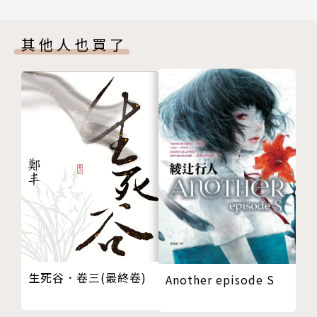
11
備飛行員。後來又成為民用航空駕駛員，參與開闢法國
12
—非洲—南美國際航線的工作。當時他也進行文學寫
其他人也買了
13
作，著作有《南線班機》、《夜航》等。
14
15
1939年德國侵法，聖修伯里雖被診斷不適合入伍參
16
戰，但他仍堅決參加抗德戰役，編入空軍偵察大隊。1
17
940年法國戰敗，他所在的部隊損失慘重，該部被調往
18
阿爾及爾，他隻身流亡美國。在美國期間，他繼續從事
19
寫作，發表了《戰鬥飛行員》、《給一個人質的信》以
20
及《小王子》。
21
22
1943年，他回到北非阿爾及爾的法國基地。考量他的
23
身體和年齡狀況，長官只同意讓他進行五次飛行任務，
24
聖休伯里卻不顧命令，1944年7月31日上午，他出航
生死谷．卷三(最終卷)
Another episode S
25
執行第八次任務，再也沒有回來。享年44歲。
26