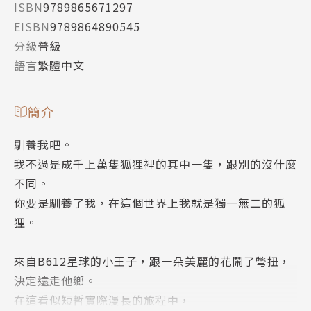
ISBN
9789865671297
EISBN
9789864890545
分級
普級
語言
繁體中文
簡介
馴養我吧。
我不過是成千上萬隻狐狸裡的其中一隻，跟別的沒什麼
不同。
你要是馴養了我，在這個世界上我就是獨一無二的狐
狸。
來自B612星球的小王子，跟一朵美麗的花鬧了彆扭，
決定遠走他鄉。
在這看似短暫實際漫長的旅程中，