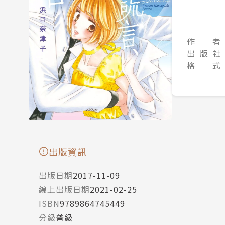
作 者
出 版 社
格 式
出版資訊
出版日期
2017-11-09
線上出版日期
2021-02-25
ISBN
9789864745449
分級
普級