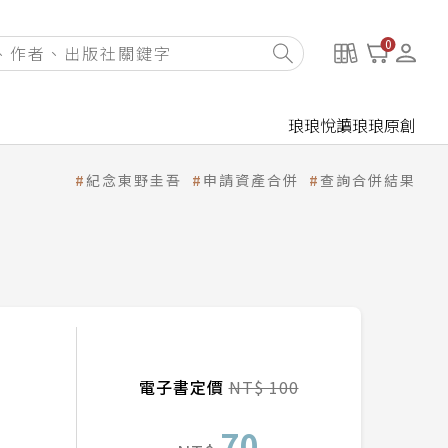
0
琅琅悅讀
琅琅原創
紀念東野圭吾
申請資產合併
查詢合併結果
電子書定價
NT$ 100
70