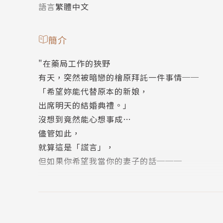
語言
繁體中文
簡介
"在藥局工作的狹野
有天，突然被暗戀的檜原拜託一件事情──
「希望妳能代替原本的新娘，
出席明天的結婚典禮。」
沒想到竟然能心想事成…
儘管如此，
就算這是「謊言」，
但如果你希望我當你的妻子的話───
除了標題作之外，
還收錄了描寫無法抑制愛情衝動的四則短篇。"