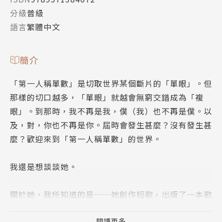
分級
普級
語言
繁體中文
簡介
「第一人稱單數」是切取世界某個斷片的「單眼」。但
那樣的切口越多，「單眼」就越會無窮交錯成為「複
眼」。到那時，我不再是我，僕（我）也不再是僕。以
及，對，你也不再是你。屆時會發生甚麼？沒有發生甚
麼？歡迎來到「第一人稱單數」的世界。
我還是想談談她。
關於她，我所知道的是──她創作短歌，出版了一本歌
集。說是歌集，其實只是拿類似風箏線的東西將印刷出
閱讀更多