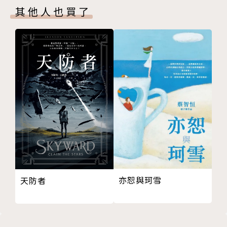
記憶都不大靠得住。我們的身上當時真正發生了甚麼，
其他人也買了
有誰能夠明確斷言？──《第一人稱單數‧石枕下》
都會的奇幻愛情、生活的過往片段、人性的善惡辨證、
虛實的互見筆法
結合了短歌、散文、音樂與小說，展開村上風格的全新
複眼小說
八個題材視角各異的精采短篇，可說是邁入從心所欲不
逾矩之年的村上春樹，回望人生愛與死主題的珠玉之作
連發。
〈石枕下〉憶起大二時與打工相遇的文學少女偶然間的
亦恕與珂雪
天防者
情感交流。〈奶油〉寫出無法在生活中獲得解釋、不合
邏輯却又擾亂心靈，脫離現實的質疑，耐人尋味。熱愛
爵士樂的村上也寫下這篇似真似幻的音樂小說〈查理帕