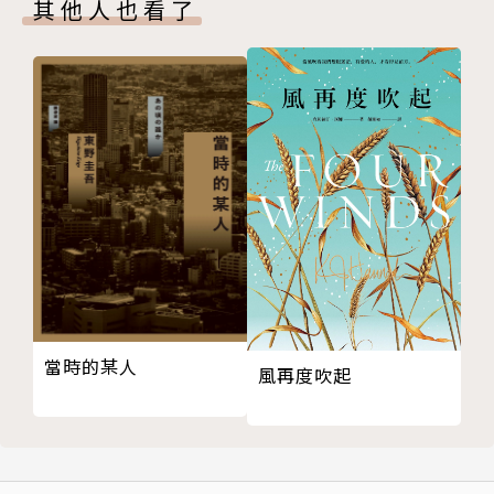
克演奏巴薩諾瓦（Charlie Parker Plays Bossa Nov
其他人也看了
a）〉，故事中音樂報導的寫手虛構了一張夢幻專輯，
卻因此衍生出如夢境與真實世界的奇異接軌。〈與披頭
同行（With the Beatles）〉和披頭四的專輯同名，
是充滿往日夏日氣息與搖滾樂的初戀青春紀事。
值得注目的還有〈養樂多燕子詩集〉，除了洋溢著對棒
球的熱愛，更結合了詩作、散文體裁，也是繼《棄貓》
後再次難得揭露少時與雙親的生活回憶。令人印象深刻
的〈謝肉祭Carnaval〉談論醜陋，也等於談論美麗，
更兼論善惡，引人反覆思索在生活這個面具底下的素
顏，究竟是惡靈或是天使？《東京奇譚集》中非常受到
當時的某人
讀者喜愛的〈品川猴〉，此猴再次登場於續篇〈品川猴
風再度吹起
的告白〉，揭露品川猴啟人疑竇的身世之謎與極致的戀
情，極致的孤獨。同名篇章〈第一人稱單數〉，在春夜
滿月裡的酒吧中發生了一段質疑自我的邂逅，故事結束