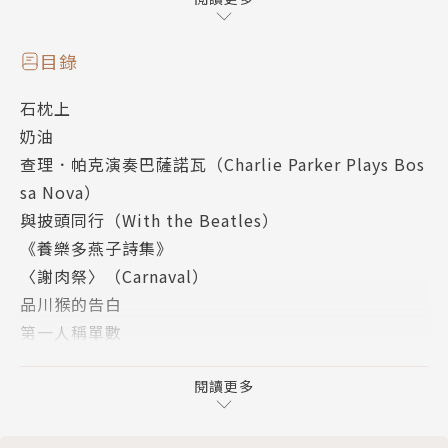
來的紙張綴成一冊，再加上簡單的封面，是非常簡單的
小本子，甚至談不上自費出版。但裡面收錄的某些短
歌，不可思議地深深烙印我心。她寫的短歌，幾乎都是
目錄
關於男女之愛，以及人的死亡。彷彿要展現愛與死是如
石枕上
何頑強拒絕彼此的分離、分裂。
奶油
查理．帕克演奏巴薩諾瓦（Charlie Parker Plays Bos
你／和我的距離／好像很遠吧？
sa Nova）
當時是否該／在木星轉機？
與披頭同行（With the Beatles）
《養樂多燕子詩集》
將耳朵／貼在石枕上／能聽見的
〈謝肉祭〉（Carnaval）
是血液流動的／無聲，無聲
品川猴的告白
第一人稱單數
我們的身體無法回頭地時時刻刻步向殞滅。當我們閉眼
版權
片刻，再次睜眼時，會發現許多東西已消逝。被深夜的
閱讀更多
強風吹襲，他們──有既定名稱的和沒有既定名稱的─
─全都了無痕跡地消失了。只剩下些許記憶。不，就連