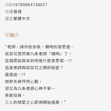
ISBN
9789864748037
分級
普級
語言
繁體中文
簡介
"老師，請你告訴我，親吻的意思是…
菜菜花突然被九条老師「親吻」了。
這個突如其來的吻是什麼意思呢…!?
這是老師與菜菜花之間的秘密？
還是說…!?
她對矢崎怦然心動，
卻又為九条老師心神不寧－
季節荏苒，
三人的戀愛之心即將開始搖擺。"