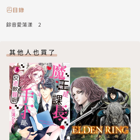
目錄
餘音愛蕩漾 2
其他人也買了