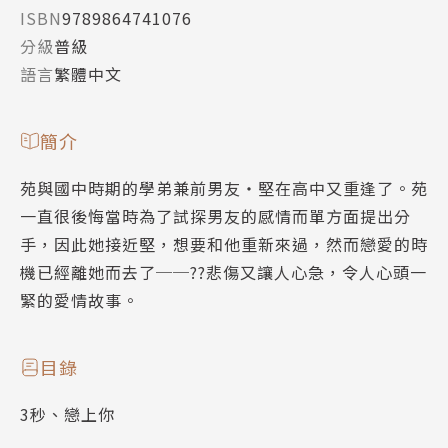
ISBN
9789864741076
分級
普級
語言
繁體中文
簡介
苑與國中時期的學弟兼前男友‧堅在高中又重逢了。苑
一直很後悔當時為了試探男友的感情而單方面提出分
手，因此她接近堅，想要和他重新來過，然而戀愛的時
機已經離她而去了──??悲傷又讓人心急，令人心頭一
緊的愛情故事。
目錄
3秒、戀上你