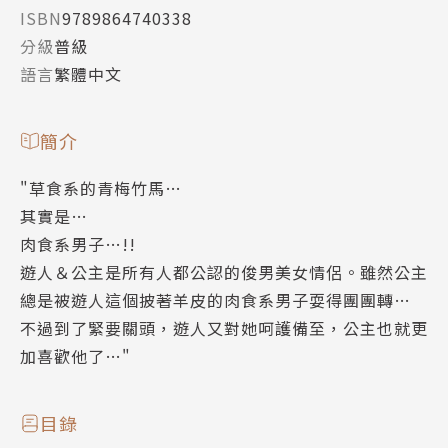
ISBN
9789864740338
分級
普級
語言
繁體中文
簡介
"草食系的青梅竹馬…
其實是…
肉食系男子…!!
遊人＆公主是所有人都公認的俊男美女情侶。雖然公主
總是被遊人這個披著羊皮的肉食系男子耍得團團轉…
不過到了緊要關頭，遊人又對她呵護備至，公主也就更
加喜歡他了…"
目錄