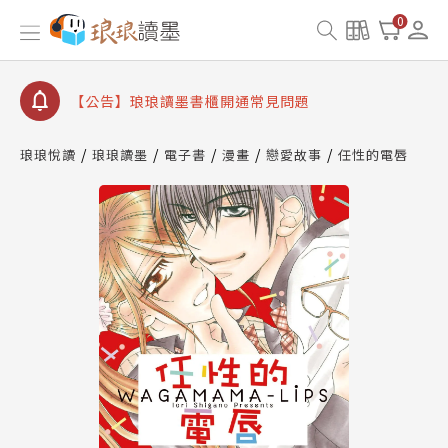
【公告】因 Readmoo 讀墨系統維護中，本站同步暫
0
停部分閱讀服務
【公告】琅琅讀墨數位閱讀資產合併與書櫃開通申請
【公告】琅琅讀墨書櫃開通常見問題
【公告】琅琅讀墨 3 分鐘完成書櫃開通與資產合併申
請圖文教學
琅琅悅讀
琅琅讀墨
電子書
漫畫
戀愛故事
任性的電唇
【公告】琅琅書店服務升級重要說明及資產合併結果
查詢
【公告】因 Readmoo 讀墨系統維護中，本站同步暫
停部分閱讀服務