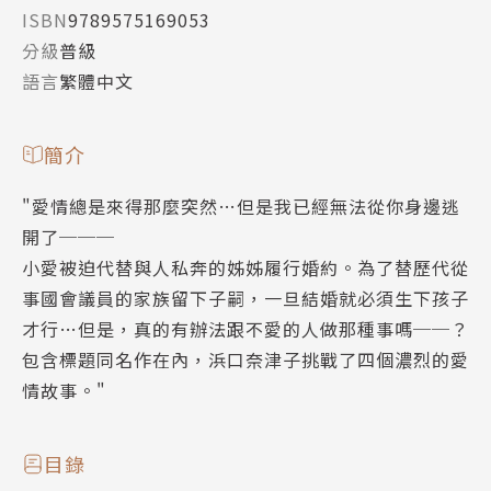
ISBN
9789575169053
分級
普級
語言
繁體中文
簡介
"愛情總是來得那麼突然…但是我已經無法從你身邊逃
開了───
小愛被迫代替與人私奔的姊姊履行婚約。為了替歷代從
事國會議員的家族留下子嗣，一旦結婚就必須生下孩子
才行…但是，真的有辦法跟不愛的人做那種事嗎──？
包含標題同名作在內，浜口奈津子挑戰了四個濃烈的愛
情故事。"
目錄