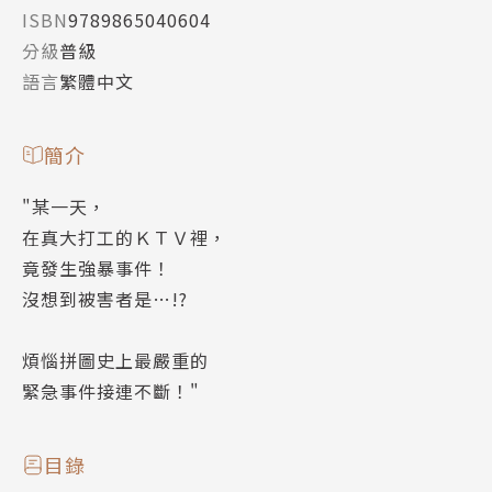
ISBN
9789865040604
分級
普級
語言
繁體中文
簡介
"某一天，
在真大打工的ＫＴＶ裡，
竟發生強暴事件！
沒想到被害者是…!?
煩惱拼圖史上最嚴重的
緊急事件接連不斷！"
目錄