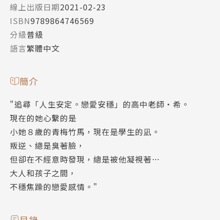
線上出版日期
2021-02-23
ISBN
9789864746569
分級
普級
語言
繁體中文
簡介
"追尋「人生安定。戀愛安穩」的高中老師‧希。
現在的她心繫的是
小她８歲的青梅竹馬，現在是學生的凪。
叛逆、總是臭著臉，
但卻在不經意時發現，總是被他凝視著…
大人和孩子之間，
不穩焦躁的戀愛感情。"
目錄