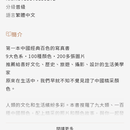
分級
普級
語言
繁體中文
簡介
第一本中國經典百色的寫真書
9大色系‧100種顏色‧200多張圖片
推薦給喜好文化、歷史、旅遊、攝影、設計的生活美學
家
原來在生活中，我們早就不知不覺見證了中國精采顏
色。
人類的文化和生活繽紛多彩。本書搜羅了九大類、一百
種中國顏色，配上精采的照片和顏色故事，與你一起發
現不同的光景和意義。
閱讀更多