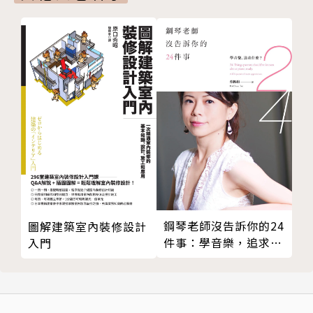
25 明黃
26 雌黃
27 鉛黃／密陀僧
28 琉璃黃
29 藤黃
30 鵝黃
31 緗色
32 萱草色
33 琥珀色
34 金黃色
藍
鋼琴老師沒告訴你的24
圖解建築室內裝修設計
35 藍色
件事：學音樂，追求什
入門
36 靛藍
麼？
37 吳須色
38 青花藍／蘇麻離青
39 湛藍