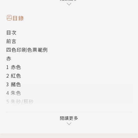
「紅」，貫穿整部華夏歷史的深厚底色，象徵吉祥、喜
慶、婚嫁與熱鬧。
目錄
目次
「玄黃」，華夏先民最早認定為盤古初開時混沌天地的
前言
原始色彩，也代表了嚴肅、隆重、正面的涵義。
四色印刷色票範例
赤
「藍」，是中國庶民階級的色彩。
1 赤色
2 紅色
「綠」，大自然裡充滿了恣意比例調和的綠，在漢民族
3 赭色
色彩史中，卻曾經屬於賤色。
4 朱色
5 朱砂/辰砂
「紫」，曾經為龍袍所專用，也是道教尊崇的顏色。
6 丹色
7 銀朱色
閱讀更多
中國顏色盡在生活中。
8 絳色
9 茜色
作者簡介