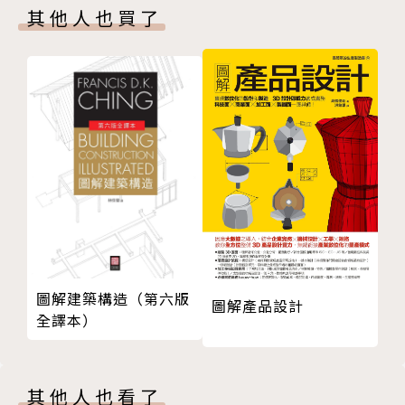
其他人也買了
10 胭脂紅
11 蘇枋色/木紅色
黃仁達 YAN T. WONG
12 石榴紅
13 牡丹紅
畢業於加拿大多倫多安大略藝術學院（Ontario Colle
14 朱槿色
ge of Art）。
15 暮色
16 玫瑰紅
曾任職多倫多廣告公司美術指導/香港電影策劃/臺灣有
17 曙色
線電視台美術部經理。
18 紅梅色
現從事廣告設計，旅遊及寫作。
19 桃色
黃
已出版書品：《小二，再來一杯啡》/《酗巴黎》/《巴
20 黃色
圖解建築構造（第六版
黎逛街地圖》/《北京逛街地圖》/《上海逛街地圖》/
圖解產品設計
全譯本）
21 土黃色
《東京逛街地圖》等共13本。
22 梔子色
23 檗黃色
其他人也看了
24 柘黃