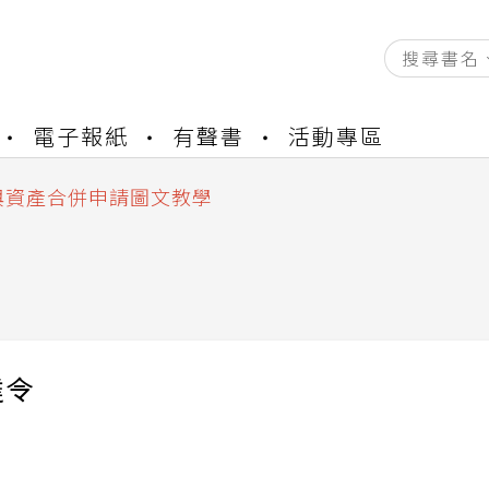
資產合併結果查詢
電子報紙
有聲書
活動專區
書櫃開通申請
與資產合併申請圖文教學
資產合併結果查詢
書櫃開通申請
達令