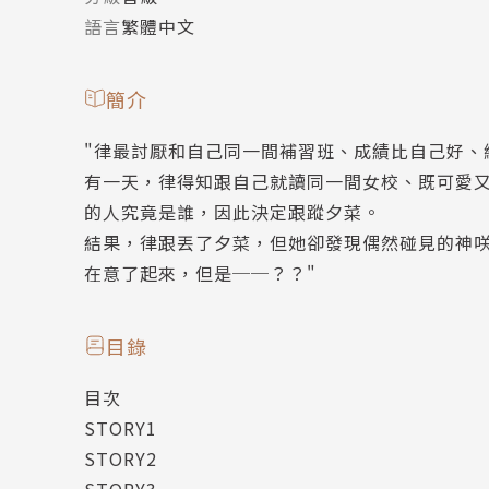
語言
繁體中文
簡介
"律最討厭和自己同一間補習班、成績比自己好、
有一天，律得知跟自己就讀同一間女校、既可愛
的人究竟是誰，因此決定跟蹤夕菜。
結果，律跟丟了夕菜，但她卻發現偶然碰見的神
在意了起來，但是──？？"
目錄
目次
STORY1
STORY2
STORY3