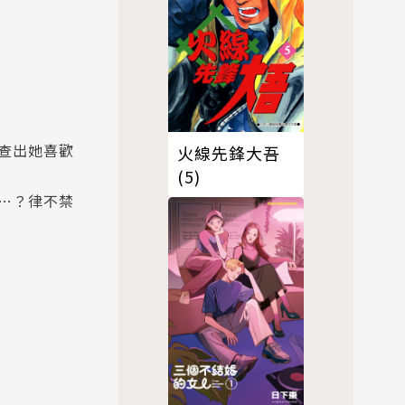
查出她喜歡
火線先鋒大吾
(5)
…？律不禁