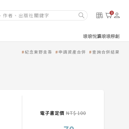
0
琅琅悅讀
琅琅原創
紀念東野圭吾
申請資產合併
查詢合併結果
電子書定價
NT$ 100