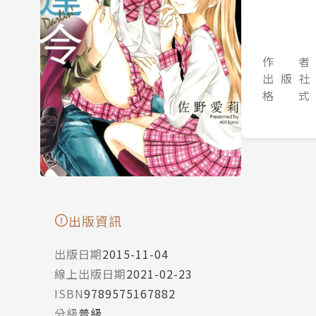
作 者
出 版 社
格 式
出版資訊
出版日期
2015-11-04
線上出版日期
2021-02-23
ISBN
9789575167882
分級
普級