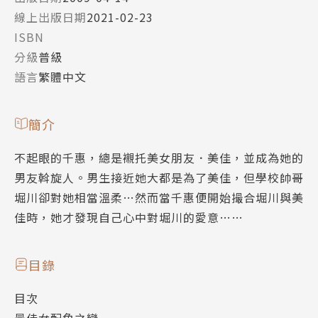
線上出版日期
2021-02-23
ISBN
分級
普級
語言
繁體中文
簡介
不起眼的千惠，總是襯托美女朋友．美佳，並成為她的
男友斡旋人。男生接近她大都是為了美佳，但學校帥哥
堀川卻對她相當溫柔…然而當千惠便開始撮合堀川與美
佳時，她才發現自己心中對堀川的愛意……
目錄
目次
最佳女配角之戀