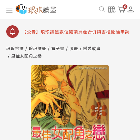
【公告】琅琅書店服務升級重要說明及資產合併結果
查詢
0
【公告】因 Readmoo 讀墨系統維護中，本站同步暫
停部分閱讀服務
【公告】琅琅讀墨數位閱讀資產合併與書櫃開通申請
【公告】琅琅讀墨書櫃開通常見問題
琅琅悅讀
琅琅讀墨
電子書
漫畫
戀愛故事
【公告】琅琅讀墨 3 分鐘完成書櫃開通與資產合併申
最佳女配角之戀
請圖文教學
【公告】琅琅書店服務升級重要說明及資產合併結果
查詢
【公告】因 Readmoo 讀墨系統維護中，本站同步暫
停部分閱讀服務