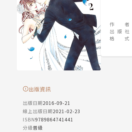
作 者
出 版 社
格 式
出版資訊
出版日期
2016-09-21
線上出版日期
2021-02-23
ISBN
9789864741441
分級
普級