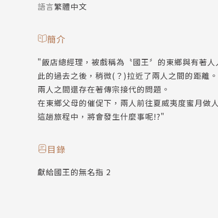
語言
繁體中文
簡介
"飯店總經理，被戲稱為〝國王〞的東鄉與有著人
此的過去之後，稍微(？)拉近了兩人之間的距離。
兩人之間還存在著傳宗接代的問題。
在東鄉父母的催促下，兩人前往夏威夷度蜜月做人
這趟旅程中，將會發生什麼事呢!?"
目錄
獻給國王的無名指 2