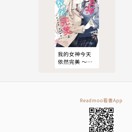
我的女神今天
依然完美 ～從
今以後，直到
永遠～（上）
Readmoo看書App