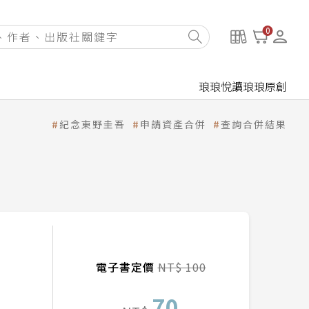
0
琅琅悅讀
琅琅原創
紀念東野圭吾
申請資產合併
查詢合併結果
電子書定價
NT$ 100
70