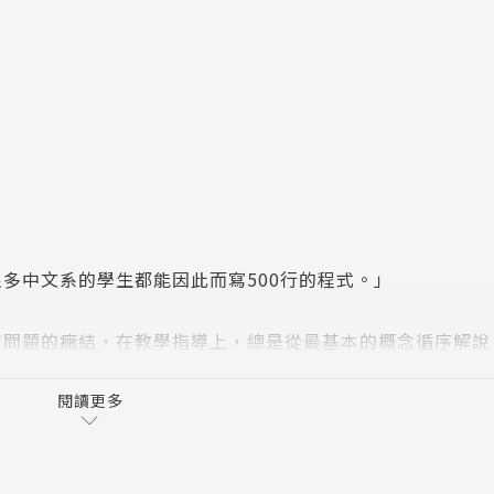
多中文系的學生都能因此而寫500行的程式。」
習問題的癥結，在教學指導上，總是從最基本的概念循序解說
閱讀更多
專門為中學生寫的數學課本》等系列暢銷叢書，幫助許多學生