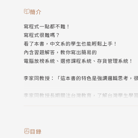
簡介
寫程式一點都不難！
寫程式很難嗎？
看了本書，中文系的學生也能輕鬆上手！
內含習題解答，教你寫出簡易的
電腦放榜系統、選修課程系統、存貨管理系統！
李家同教授：「這本書的特色是強調邏輯思考，很
李家同教授長期關注台灣教育，了解台灣學生學
釐清觀念，並加強習題演練。
李教授著有《專門替中國人寫的英文課本》、《
英文及數學的學習障礙。
目錄