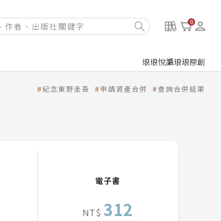
0
琅琅悅讀
琅琅原創
紀念東野圭吾
申請資產合併
查詢合併結果
電子書
312
NT$