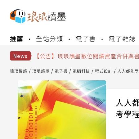
【公告】琅琅書店服務升級重要說明及
推薦
全站分類
電子書
電子雜誌
【公告】因 Readmoo 讀墨系統維護
【公告】琅琅讀墨數位閱讀資產合併與
【公告】琅琅讀墨書櫃開通常見問題
News
【公告】琅琅讀墨 3 分鐘完成書櫃開通
【公告】琅琅書店服務升級重要說明及
琅琅悅讀
琅琅讀墨
電子書
電腦科技
程式設計
人人都能學
【公告】因 Readmoo 讀墨系統維護
人人
考學