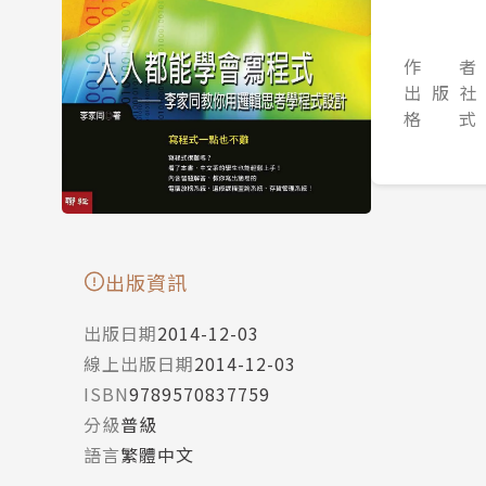
作 者
出 版 社
格 式
出版資訊
出版日期
2014-12-03
線上出版日期
2014-12-03
ISBN
9789570837759
分級
普級
語言
繁體中文