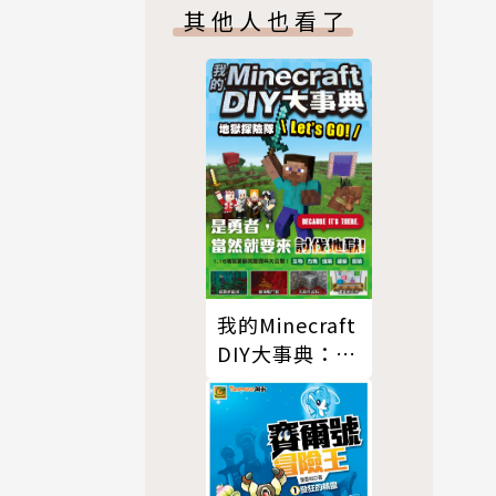
人到開發設計
其他人也看了
的快速學習
習恐懼及困
輕鬆寫出程
我的Minecraft
DIY大事典：地
獄探險隊Let's
GO!