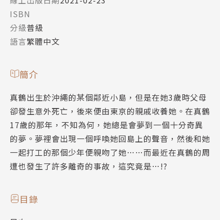
ISBN
分級
普級
語言
繁體中文
簡介
真鶴出生於沖繩的某個鄰近小島，但是在她3歲時父母
卻發生意外死亡，後來便由東京的親戚收養她。在真鶴
17歲的那年，不知為何，她總是會夢到一個十分奇異
的夢。夢裡會出現一個呼喚她回島上的聲音，然後和她
一起打工的那個少年便親吻了她……而最近在真鶴的周
遭也發生了許多離奇的事故，這究竟是…!?
目錄