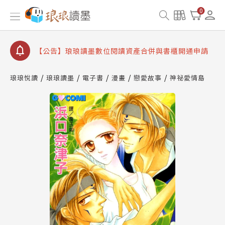
【公告】琅琅書店服務升級重要說明及資產合併結果
查詢
0
【公告】因 Readmoo 讀墨系統維護中，本站同步暫
停部分閱讀服務
【公告】琅琅讀墨數位閱讀資產合併與書櫃開通申請
【公告】琅琅讀墨書櫃開通常見問題
琅琅悅讀
琅琅讀墨
電子書
漫畫
戀愛故事
神祕愛情島
【公告】琅琅讀墨 3 分鐘完成書櫃開通與資產合併申
請圖文教學
【公告】琅琅書店服務升級重要說明及資產合併結果
查詢
【公告】因 Readmoo 讀墨系統維護中，本站同步暫
停部分閱讀服務