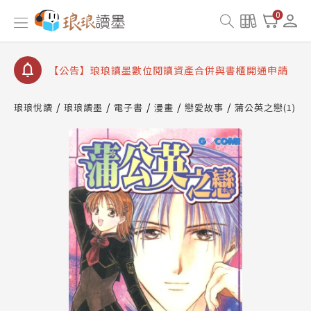
【公告】因 Readmoo 讀墨系統維護中，本站同步暫
0
停部分閱讀服務
【公告】琅琅讀墨數位閱讀資產合併與書櫃開通申請
【公告】琅琅讀墨書櫃開通常見問題
【公告】琅琅讀墨 3 分鐘完成書櫃開通與資產合併申
請圖文教學
琅琅悅讀
琅琅讀墨
電子書
漫畫
戀愛故事
蒲公英之戀(1)
【公告】琅琅書店服務升級重要說明及資產合併結果
查詢
【公告】因 Readmoo 讀墨系統維護中，本站同步暫
停部分閱讀服務