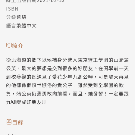
ISBN
分級
普級
語言
繁體中文
簡介
從北海道的鄉下以候補身分進入東京盟王學園的山崎蒲
公英，最大的夢想是交到很多的好朋友。在開學前一天
到校參觀的她遇見了愛花少年九卿公暉，可是隔天再見
的他卻像個憤世嫉俗的貴公子，雖然受到全學園的欺
負，蒲公英仍舊勇敢向前看，而且，她發誓！一定要跟
九卿變成好朋友!!
目錄