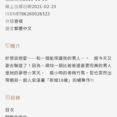
線上出版日期
2021-02-23
ISBN
9786260026523
分級
普級
語言
繁體中文
簡介
好想談戀愛……和一個能保護我的男人…。 姬今天又
要去聯誼了！因為，尋找一個比爸爸還要更完美的男人
是她的夢想☆某天， 姬小時的青梅竹馬‧哲也突然出
現眼前…超人氣漫畫「新娘16歲」的續集作!!
目錄
目次
野獸的蜜約