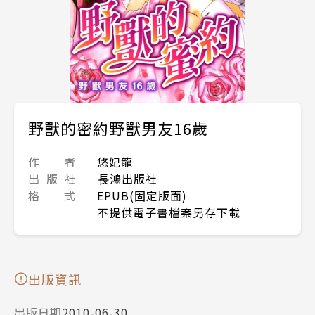
野獸的密約野獸男友16歲
作 者
悠妃龍
出 版 社
長鴻出版社
格 式
EPUB(固定版面)
不提供電子書檔案另存下載
出版資訊
出版日期
2010-06-30