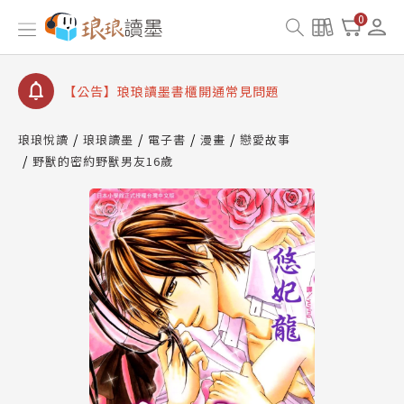
【公告】因 Readmoo 讀墨系統維護中，本站同步暫
0
停部分閱讀服務
【公告】琅琅讀墨數位閱讀資產合併與書櫃開通申請
【公告】琅琅讀墨書櫃開通常見問題
【公告】琅琅讀墨 3 分鐘完成書櫃開通與資產合併申
請圖文教學
琅琅悅讀
琅琅讀墨
電子書
漫畫
戀愛故事
【公告】琅琅書店服務升級重要說明及資產合併結果
野獸的密約野獸男友16歲
查詢
【公告】因 Readmoo 讀墨系統維護中，本站同步暫
停部分閱讀服務