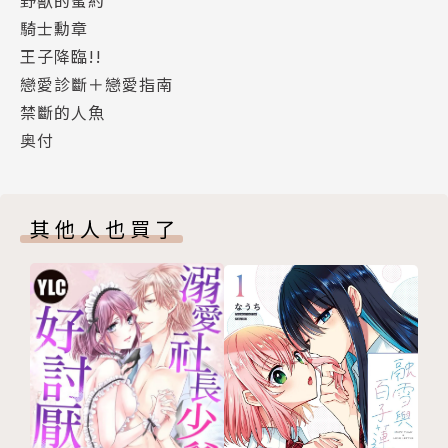
騎士勳章
王子降臨!!
戀愛診斷＋戀愛指南
禁斷的人魚
奥付
其他人也買了