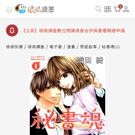
【公告】琅琅書店服務升級重要說明及資產合併結果
0
查詢
【公告】因 Readmoo 讀墨系統維護中，本站同步暫
停部分閱讀服務
【公告】琅琅讀墨數位閱讀資產合併與書櫃開通申請
【公告】琅琅讀墨書櫃開通常見問題
琅琅悅讀
琅琅讀墨
電子書
漫畫
戀愛故事
秘書魂(1)
【公告】琅琅讀墨 3 分鐘完成書櫃開通與資產合併申
請圖文教學
【公告】琅琅書店服務升級重要說明及資產合併結果
查詢
【公告】因 Readmoo 讀墨系統維護中，本站同步暫
停部分閱讀服務