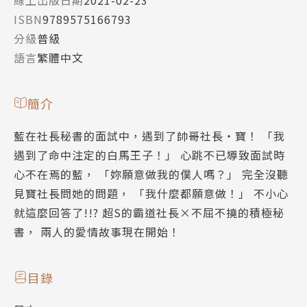
ISBN
9789575166793
分級
普級
語言
繁體中文
簡介
藍在社長秘書的面試中，遇到了帥哥社長‧寶！ 「我
遇到了命中注定的白馬王子！」 心跳不已導致面試時
心不在焉的藍， 「妳願意做我的僕人嗎？」 完全沒聽
見寶社長問她的問題， 「我什麼都願意做！」 不小心
就這麼回答了!!? 超S的霸道社長×不屈不撓的積極秘
書， 兩人的愛情故事現在開始！
目錄