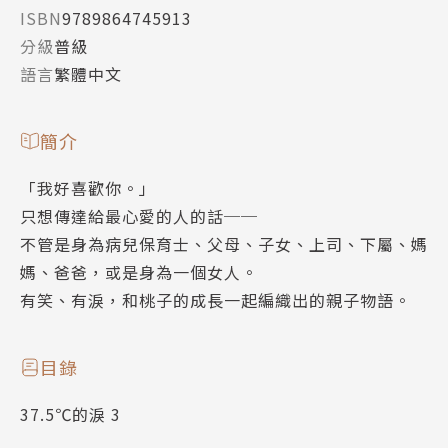
ISBN
9789864745913
分級
普級
語言
繁體中文
簡介
「我好喜歡你。」
只想傳達給最心愛的人的話──
不管是身為病兒保育士、父母、子女、上司、下屬、媽
媽、爸爸，或是身為一個女人。
有笑、有淚，和桃子的成長一起編織出的親子物語。
目錄
37.5℃的淚 3