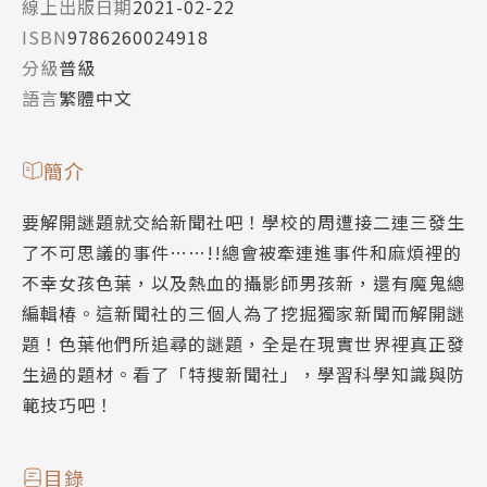
線上出版日期
2021-02-22
ISBN
9786260024918
分級
普級
語言
繁體中文
簡介
要解開謎題就交給新聞社吧！學校的周遭接二連三發生
了不可思議的事件……!!總會被牽連進事件和麻煩裡的
不幸女孩色葉，以及熱血的攝影師男孩新，還有魔鬼總
編輯椿。這新聞社的三個人為了挖掘獨家新聞而解開謎
題！色葉他們所追尋的謎題，全是在現實世界裡真正發
生過的題材。看了「特搜新聞社」，學習科學知識與防
範技巧吧！
目錄