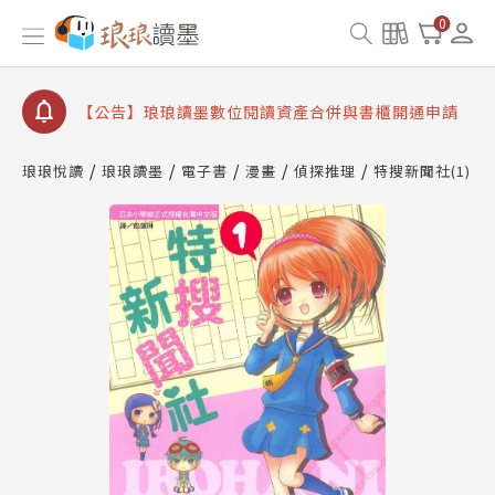
【公告】琅琅書店服務升級重要說明及資產合併結果
0
查詢
【公告】因 Readmoo 讀墨系統維護中，本站同步暫
停部分閱讀服務
【公告】琅琅讀墨數位閱讀資產合併與書櫃開通申請
【公告】琅琅讀墨書櫃開通常見問題
琅琅悅讀
琅琅讀墨
電子書
漫畫
偵探推理
特搜新聞社(1)
【公告】琅琅讀墨 3 分鐘完成書櫃開通與資產合併申
請圖文教學
【公告】琅琅書店服務升級重要說明及資產合併結果
查詢
【公告】因 Readmoo 讀墨系統維護中，本站同步暫
停部分閱讀服務