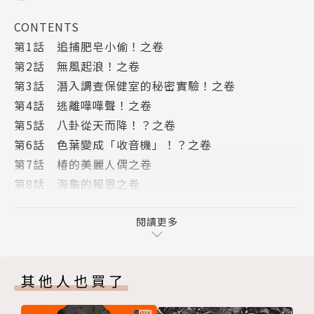
CONTENTS
第1話 追捕肥皂小偷！之卷
第2話 無風起浪！之卷
第3話 潛入調查保健室的秘密實驗！之卷
第4話 逃離嘩嘩聲！之卷
第5話 八卦從天而降！？之卷
第6話 色葉變成「收音機」！？之卷
第7話 椿的美麗人偶之卷
第8話 海龜的報恩之卷
第19話 從天而降的禮物之卷
第10話 歌聲可以拯救狗狗！之卷
閱讀更多
第11話 廁所裡的怪獸之卷
第12話 發現聖誕老公公的郵筒！之卷
其他人也買了