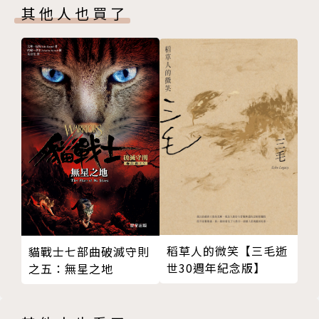
其他人也買了
Ⅱ 河灘廣場
征服世界的文學大師，小說家、詩人、劇作家。
Ⅲ 以親吻回報拳頭
Ⅳ 夜間街頭尾隨美女的煩惱
生於法國軍官家庭，父親是拿破崙麾下的將軍。中學時
Ⅴ 狼狽不堪
代起，已顯露出文學上的天賦。二十一歲出版第一本詩
Ⅵ 摔破的陶罐
集《頌歌集》，二十六歲已成為名聲大噪的作家，是當
Ⅶ 洞房之夜
時世界浪漫主義文學運動的領袖。
第三卷
一八三○年，法國七月革命初始，他將家人安置妥當，
Ⅰ 聖母院
開始閉門創作第一部長篇小說《鐘樓怪人》。五個月
Ⅱ 鳥瞰巴黎
後，這部震撼人心的巨著橫空出世，從此風靡世界。
第四卷
Ⅰ 好人
四十九歲時，因捍衛共和思想流亡二十年。期間，完成
Ⅱ 克洛德．弗洛羅
了震驚全球的巨著《悲慘世界》。
稻草人的微笑【三毛逝
貓戰士七部曲破滅守則
Ⅲ 怪獸的看守比怪獸還要凶猛
一八七○年，他回歸故土，時年六十八歲。四年後，最
世30週年紀念版】
之五：無星之地
Ⅳ 狗與主人
後一部長篇歷史小說《九三年》問世。
Ⅴ 克洛德．弗洛羅（續）
Ⅵ 被眾人唾棄
一八八五年五月二十二日，八十三歲的雨果在巴黎安然