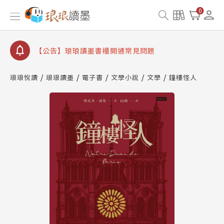
【公告】因 Readmoo 讀墨系統維護中，本站同步暫
0
停部分閱讀服務
【公告】琅琅讀墨數位閱讀資產合併與書櫃開通申請
【公告】琅琅讀墨書櫃開通常見問題
【公告】琅琅讀墨 3 分鐘完成書櫃開通與資產合併申
請圖文教學
琅琅悅讀
琅琅讀墨
電子書
文學小說
文學
鐘樓怪人
【公告】琅琅書店服務升級重要說明及資產合併結果
查詢
【公告】因 Readmoo 讀墨系統維護中，本站同步暫
停部分閱讀服務