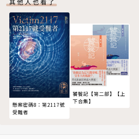
其他人也看了
第五卷
離世。依照他的遺囑，捐給窮人五萬法郎，乘坐窮人的
Ⅰ 幸運的聖馬丁修道院院長
靈車去墳地。法國政府為其舉行國葬，兩百多萬人為他
Ⅱ 這個將毀滅那個
送行。雨果與歷代名人同葬先賢祠。
第六卷
Ⅰ 毫無偏見地窺視古代司法
Ⅱ 老鼠洞
譯者簡介
Ⅲ 玉米酥餅的故事
Ⅳ 一滴水換一滴淚
山颯
Ⅴ 玉米酥餅的結局
第七卷
生於北京。
Ⅰ 向小羊訴說心事的危險
饕餮記【第二部】【上
著名旅法作家、詩人、畫家，法中基金會創辦人之一。
下合集】
Ⅱ 教士和哲學家
曾赴法國學習哲學和藝術史，後成為繪畫大師巴爾蒂斯
懸案密碼8：第2117號
Ⅲ 大鐘
的助手。從九歲開始出版作品，獲好評無數。她的小說
受難者
Ⅳ ANAΓKH
已被譯成三十多種文字，全球銷量高達百萬冊。獲得法
Ⅴ 兩名黑衣人
國龔古爾處女作獎、青少年龔古爾獎。二○○九年，被
Ⅵ 公開咒罵七聲的後果
授予法國文化藝術騎士勛章。二○一一年，獲得法國榮