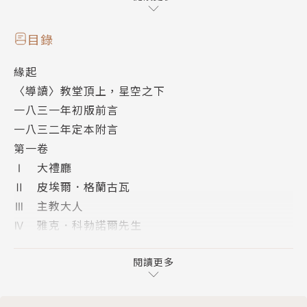
教士克洛德收為養子。然而克洛德對十六歲的波希米亞
少女愛絲梅拉達一見傾心，指使凱西莫多將她綁架。
目錄
緣起
英俊的皇家衛隊長菲比斯，搭救了愛絲梅拉達，並贏得
〈導讀〉教堂頂上，星空之下
佳人芳心。克洛德妒火中燒，暗殺衛隊長，並嫁禍給愛
一八三一年初版前言
絲梅拉達……
一八三二年定本附言
第一卷
在這部古希臘式的悲劇中，雨果探討了美麗與醜惡、純
Ⅰ 大禮廳
潔與汙濁、光明與黑暗等永恆的人性課題，其中愛恨糾
Ⅱ 皮埃爾．格蘭古瓦
葛、情欲交錯，但如此濃烈的愛情最終能否迎來皆大歡
Ⅲ 主教大人
喜的結局呢？
Ⅳ 雅克．科勃諾爾先生
Ⅴ 凱西莫多
作者簡介
Ⅵ 愛絲梅拉達
閱讀更多
第二卷
維克多·雨果（Victor Hugo,1802-1885）
Ⅰ 從沙西德到西拉