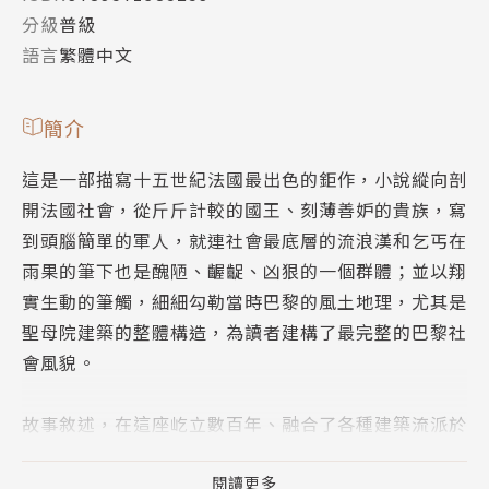
分級
普級
語言
繁體中文
簡介
這是一部描寫十五世紀法國最出色的鉅作，小說縱向剖
開法國社會，從斤斤計較的國王、刻薄善妒的貴族，寫
到頭腦簡單的軍人，就連社會最底層的流浪漢和乞丐在
雨果的筆下也是醜陋、齷齪、凶狠的一個群體；並以翔
實生動的筆觸，細細勾勒當時巴黎的風土地理，尤其是
聖母院建築的整體構造，為讀者建構了最完整的巴黎社
會風貌。
故事敘述，在這座屹立數百年、融合了各種建築流派於
一體的聖母院中，住著一個又駝又聾又瞎了一隻眼的敲
鐘人凱西莫多，他無父無母，本是棄嬰，後被聖母院的
閱讀更多