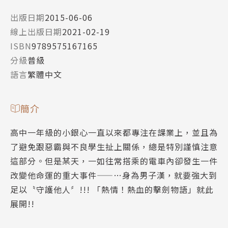
出版日期
2015-06-06
線上出版日期
2021-02-19
ISBN
9789575167165
分級
普級
語言
繁體中文
簡介
高中一年級的小銀心一直以來都專注在課業上，並且為
了避免跟惡霸與不良學生扯上關係，總是特別謹慎注意
這部分。但是某天，一如往常搭乘的電車內卻發生一件
改變他命運的重大事件——…身為男子漢，就要強大到
足以〝守護他人〞!!! 「熱情！熱血的擊劍物語」就此
展開!!