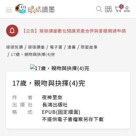
【公告】琅琅書店服務升級重要說明及資產合併結果
0
查詢
【公告】8/10、8/13 行動網路降速演練提醒
【公告】琅琅讀墨數位閱讀資產合併與書櫃開通申請
【公告】琅琅讀墨書櫃開通常見問題
琅琅悅讀
琅琅讀墨
電子書
漫畫
戀愛故事
【公告】琅琅讀墨 3 分鐘完成書櫃開通與資產合併申
17歲，親吻與抉擇(4)完
請圖文教學
【公告】琅琅書店服務升級重要說明及資產合併結果
查詢
【公告】8/10、8/13 行動網路降速演練提醒
17歲，親吻與抉擇(4)完
作 者
夜神里奈
出 版 社
長鴻出版社
格 式
EPUB(固定版面)
不提供電子書檔案另存下載