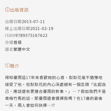
出版資訊
出版日期
2015-07-11
線上出版日期
2021-02-19
ISBN
9789575167622
分級
普級
語言
繁體中文
簡介
得知優雨這17年來喜歡她的心意，梨梨花毫不猶豫地
接受了他，但梨梨花的內心深處總有一個念頭「比起自
己，應該還有更適合優雨的對象。」…？假如我們不是
青梅竹馬的話，那優雨還會選擇我嗎？在17歲的最後
一天，兩人會如何抉擇…!?