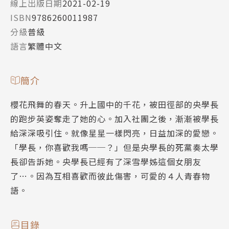
線上出版日期
2021-02-19
ISBN
9786260011987
分級
普級
語言
繁體中文
簡介
櫻花飛舞的春天。升上國中的千花，被田徑部的央學長
的跑步英姿奪走了她的心。加入社團之後，漸漸被學長
給深深吸引住。就像星星一樣閃亮，日益加深的愛戀。
「學長，你喜歡我嗎──？」但是央學長的死黨奏太學
長卻告訴她。央學長已經有了深雪學姊這個女朋友
了…。因為互相喜歡而彼此傷害，可愛的４人青春物
語。
目錄