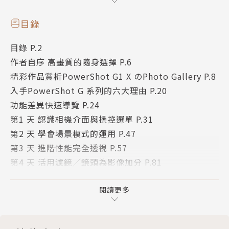
要賣點進行深度探討，讓你只要按圖索驥，就能初步掌
握其個別特性，並順利挑選出符合自己需求的理想機
目錄
種。那該如何利用這兩台相機拍出滿意作品？本書除了
目錄 P.2
規劃有7天學習課程外，還提供精彩作品賞析單元，希
作者自序 高畫質的隨身選擇 P.6
望透過循階漸進的分享方式，能幫助讀者快速掌握相機
精彩作品賞析PowerShot G1 X のPhoto Gallery P.8
特性，並順利拍出令人驚豔的影像作品～～還在抱怨照
入手PowerShot G 系列的六大理由 P.20
片水準一般般？本書絕對是你不可錯過的進階寶典。
功能差異快速導覽 P.24
第1 天 認識相機介面與操控選單 P.31
第2 天 學會場景模式的運用 P.47
第3 天 進階性能完全透視 P.57
第4 天 活用濾鏡／鏡頭為影像加分 P.81
第5 天 學會附屬軟體的運用 P.95
第6 天 作品賞析學攝影 P.113
閱讀更多
第7 天 補光！影像效果大不同 P.129
附屬配件採購指南 P.137