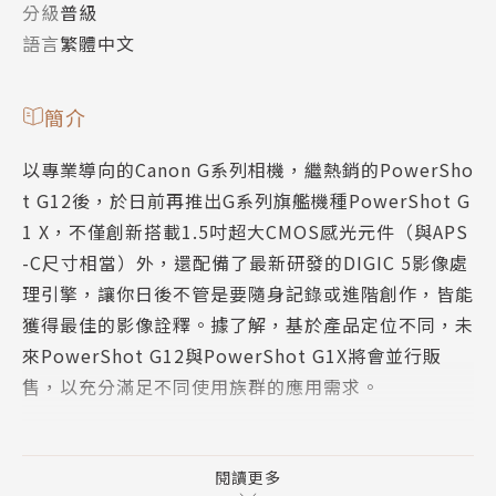
分級
普級
語言
繁體中文
簡介
以專業導向的Canon G系列相機，繼熱銷的PowerSho
t G12後，於日前再推出G系列旗艦機種PowerShot G
1 X，不僅創新搭載1.5吋超大CMOS感光元件（與APS
-C尺寸相當）外，還配備了最新研發的DIGIC 5影像處
理引擎，讓你日後不管是要隨身記錄或進階創作，皆能
獲得最佳的影像詮釋。據了解，基於產品定位不同，未
來PowerShot G12與PowerShot G1X將會並行販
售，以充分滿足不同使用族群的應用需求。
為了讓讀者能對於這兩款經典名機有更深入了解，本書
除了圖示比較兩者外觀差異外，亦針對上述兩款機種主
閱讀更多