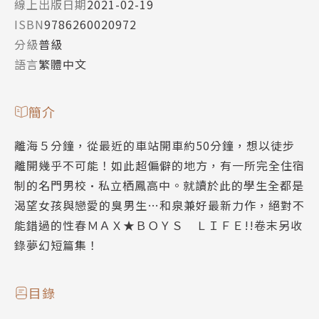
線上出版日期
2021-02-19
ISBN
9786260020972
分級
普級
語言
繁體中文
簡介
離海５分鐘，從最近的車站開車約50分鐘，想以徒步
離開幾乎不可能！如此超偏僻的地方，有一所完全住宿
制的名門男校•私立栖鳳高中。就讀於此的學生全都是
渴望女孩與戀愛的臭男生…和泉兼好最新力作，絕對不
能錯過的性春ＭＡＸ★ＢＯＹＳ ＬＩＦＥ!!卷末另收
錄夢幻短篇集！
目錄