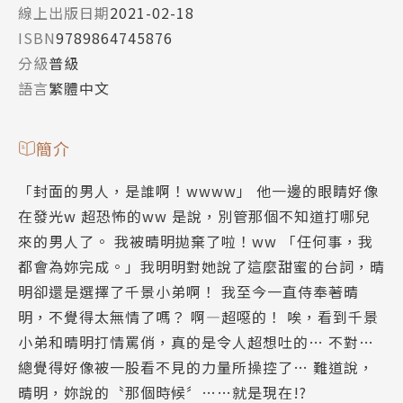
線上出版日期
2021-02-18
ISBN
9789864745876
分級
普級
語言
繁體中文
簡介
「封面的男人，是誰啊！wwww」 他一邊的眼睛好像
在發光w 超恐怖的ww 是說，別管那個不知道打哪兒
來的男人了。 我被晴明拋棄了啦！ww 「任何事，我
都會為妳完成。」我明明對她說了這麼甜蜜的台詞，晴
明卻還是選擇了千景小弟啊！ 我至今一直侍奉著晴
明，不覺得太無情了嗎？ 啊—超噁的！ 唉，看到千景
小弟和晴明打情罵俏，真的是令人超想吐的… 不對…
總覺得好像被一股看不見的力量所操控了… 難道說，
晴明，妳說的〝那個時候〞……就是現在!?