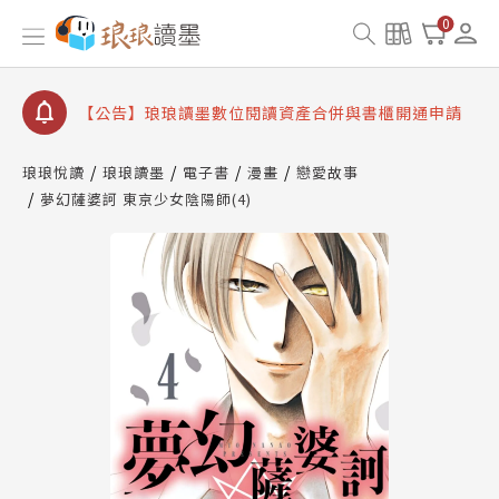
【公告】因 Readmoo 讀墨系統維護中，本站同步暫
0
停部分閱讀服務
【公告】琅琅讀墨數位閱讀資產合併與書櫃開通申請
【公告】琅琅讀墨書櫃開通常見問題
【公告】琅琅讀墨 3 分鐘完成書櫃開通與資產合併申
請圖文教學
琅琅悅讀
琅琅讀墨
電子書
漫畫
戀愛故事
【公告】琅琅書店服務升級重要說明及資產合併結果
夢幻薩婆訶 東京少女陰陽師(4)
查詢
【公告】因 Readmoo 讀墨系統維護中，本站同步暫
停部分閱讀服務