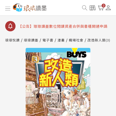
【公告】因 Readmoo 讀墨系統維護中，本站同步暫
0
停部分閱讀服務
【公告】琅琅讀墨數位閱讀資產合併與書櫃開通申請
【公告】琅琅讀墨書櫃開通常見問題
【公告】琅琅讀墨 3 分鐘完成書櫃開通與資產合併申
請圖文教學
琅琅悅讀
琅琅讀墨
電子書
漫畫
職場社會
改造新人類(3)
【公告】琅琅書店服務升級重要說明及資產合併結果
查詢
【公告】因 Readmoo 讀墨系統維護中，本站同步暫
停部分閱讀服務