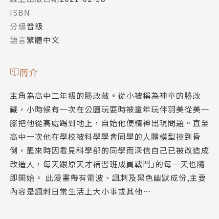
ISBN
分級
普級
語言
繁體中文
簡介
主角為高中二年級的勝改藏。從小被稱為神童的勝改
藏，小時候有一次在公園玩耍時被童年玩伴羽美從美一
腳把他從高處踢到地上，自始他便精神出現問題。直至
高中一次他在學校被科學學會同學的人體模型撞到昏
倒，醒來時因看見科學部的同學而深信自己已被改造成
改造人，每天跟原天才補習班成員戰鬥｣的每一天也隨
即開始。 此漫畫帶有電波、諷刺及黑色幽默成份,主要
內容是諷刺日常生活上大小事或其他…