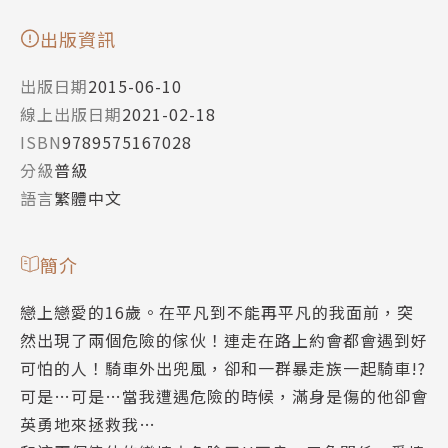
出版資訊
出版日期
2015-06-10
線上出版日期
2021-02-18
ISBN
9789575167028
分級
普級
語言
繁體中文
簡介
戀上戀愛的16歲。在平凡到不能再平凡的我面前，突
然出現了兩個危險的傢伙！連走在路上約會都會遇到好
可怕的人！騎車外出兜風，卻和一群暴走族一起騎車!?
可是…可是…當我遭遇危險的時候，滿身是傷的他卻會
英勇地來拯救我…