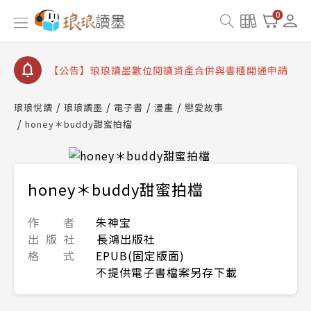
【公告】琅琅書店服務升級重要說明及資產合併結果
0
查詢
【公告】8/10、8/13 行動網路降速演練提醒
【公告】琅琅讀墨數位閱讀資產合併與書櫃開通申請
【公告】琅琅讀墨書櫃開通常見問題
琅琅悅讀
琅琅讀墨
電子書
漫畫
戀愛故事
【公告】琅琅讀墨 3 分鐘完成書櫃開通與資產合併申
honey＊buddy甜蜜拍檔
請圖文教學
【公告】琅琅書店服務升級重要說明及資產合併結果
查詢
【公告】8/10、8/13 行動網路降速演練提醒
honey＊buddy甜蜜拍檔
作 者
朱神宝
出 版 社
長鴻出版社
格 式
EPUB(固定版面)
不提供電子書檔案另存下載