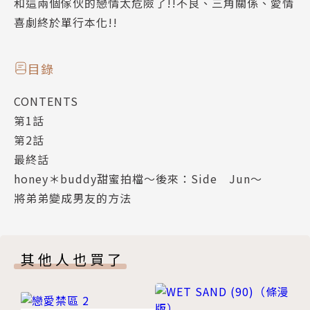
和這兩個傢伙的戀情太危險了!!不良、三角關係、愛情
喜劇終於單行本化!!
目錄
CONTENTS
第1話
第2話
最終話
honey＊buddy甜蜜拍檔～後來：Side Jun～
將弟弟變成男友的方法
其他人也買了