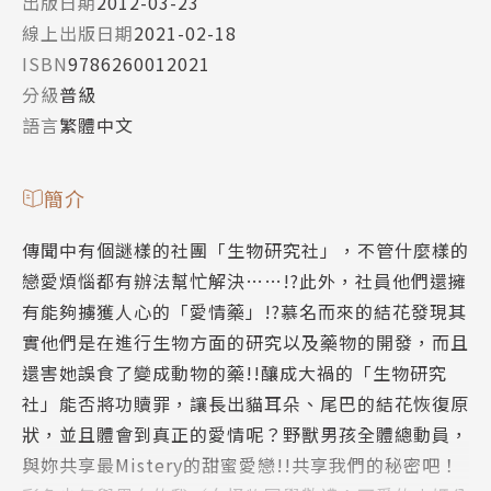
出版日期
2012-03-23
線上出版日期
2021-02-18
ISBN
9786260012021
分級
普級
語言
繁體中文
簡介
傳聞中有個謎樣的社團「生物研究社」，不管什麼樣的
戀愛煩惱都有辦法幫忙解決……!?此外，社員他們還擁
有能夠擄獲人心的「愛情藥」!?慕名而來的結花發現其
實他們是在進行生物方面的研究以及藥物的開發，而且
還害她誤食了變成動物的藥!!釀成大禍的「生物研究
社」能否將功贖罪，讓長出貓耳朵、尾巴的結花恢復原
狀，並且體會到真正的愛情呢？野獸男孩全體總動員，
與妳共享最Mistery的甜蜜愛戀!!共享我們的秘密吧！