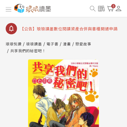
【公告】因 Readmoo 讀墨系統維護中，本站同步暫
0
停部分閱讀服務
【公告】琅琅讀墨數位閱讀資產合併與書櫃開通申請
【公告】琅琅讀墨書櫃開通常見問題
【公告】琅琅讀墨 3 分鐘完成書櫃開通與資產合併申
請圖文教學
琅琅悅讀
琅琅讀墨
電子書
漫畫
戀愛故事
【公告】琅琅書店服務升級重要說明及資產合併結果
共享我們的秘密吧！
查詢
【公告】因 Readmoo 讀墨系統維護中，本站同步暫
停部分閱讀服務