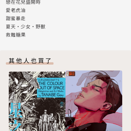
戀在花兒盛開時
愛老虎油
甜蜜暴走
夏天・少女・野獸
救難糖果
其他人也買了