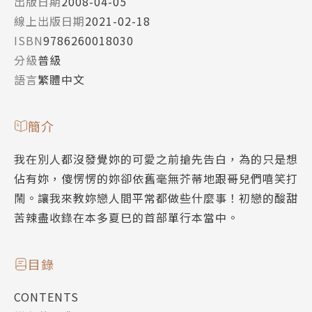
出版日期
2008-04-05
線上出版日期
2021-02-18
ISBN
9786260018030
分級
普級
語言
繁體中文
簡介
我在別人都沒發覺妳的可愛之前搶先告白，為的只是想
佔有妳，傻愣愣的妳卻依舊毫無芥蒂地跟哥兒們嘻笑打
鬧。讓我來教妳戀人間平常都做些什麼事！初戀的酸甜
苦辣盡收錄在本多夏巳的首部單行本當中。
目錄
CONTENTS