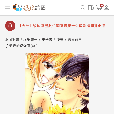
【公告】因 Readmoo 讀墨系統維護中，本站同步暫
0
停部分閱讀服務
【公告】琅琅讀墨數位閱讀資產合併與書櫃開通申請
【公告】琅琅讀墨書櫃開通常見問題
【公告】琅琅讀墨 3 分鐘完成書櫃開通與資產合併申
請圖文教學
琅琅悅讀
琅琅讀墨
電子書
漫畫
戀愛故事
【公告】琅琅書店服務升級重要說明及資產合併結果
盛夏的伊甸園(6)完
查詢
【公告】因 Readmoo 讀墨系統維護中，本站同步暫
停部分閱讀服務