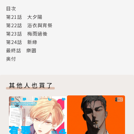
目次
第21話 大夕陽
第22話 浴衣與宵祭
第23話 梅雨過後
第24話 新綠
最終話 樂園
奥付
其他人也買了