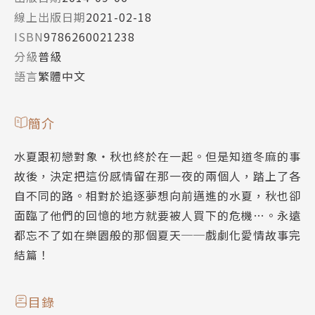
線上出版日期
2021-02-18
ISBN
9786260021238
分級
普級
語言
繁體中文
簡介
水夏跟初戀對象‧秋也終於在一起。但是知道冬麻的事
故後，決定把這份感情留在那一夜的兩個人，踏上了各
自不同的路。相對於追逐夢想向前邁進的水夏，秋也卻
面臨了他們的回憶的地方就要被人買下的危機…。永遠
都忘不了如在樂園般的那個夏天──戲劇化愛情故事完
結篇！
目錄